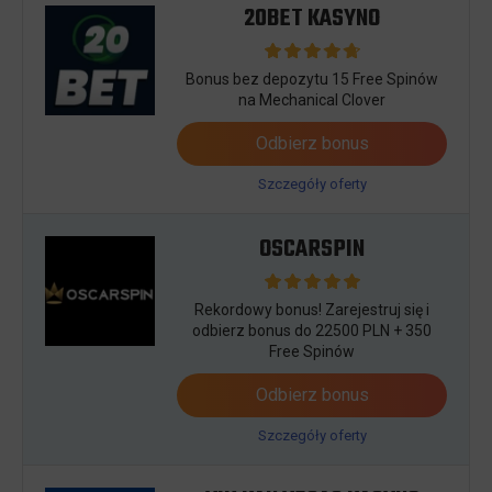
20BET KASYNO
Bonus bez depozytu 15 Free Spinów
na Mechanical Clover
Odbierz bonus
Szczegóły oferty
OSCARSPIN
Rekordowy bonus! Zarejestruj się i
odbierz bonus do 22500 PLN + 350
Free Spinów
Odbierz bonus
Szczegóły oferty