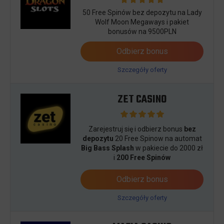
50 Free Spinów bez depozytu na Lady
Wolf Moon Megaways i pakiet
bonusów na 9500PLN
Odbierz bonus
Szczegóły oferty
ZET CASINO
Zarejestruj się i odbierz bonus
bez
depozytu
20 Free Spinow na automat
Big Bass Splash
w pakiecie do 2000 zł
i
200 Free Spinów
Odbierz bonus
Szczegóły oferty