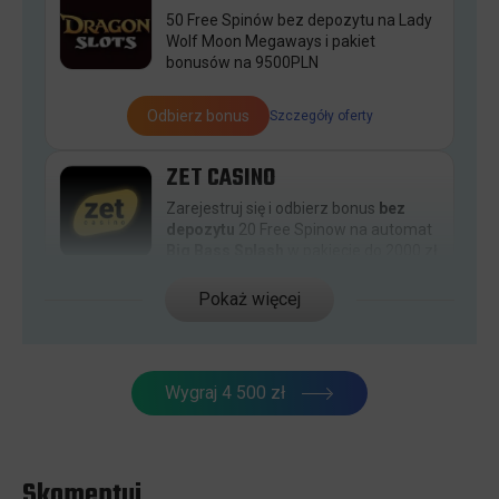
50 Free Spinów bez depozytu na Lady
Wolf Moon Megaways i pakiet
bonusów na 9500PLN
Odbierz bonus
Szczegóły oferty
ZET CASINO
Zarejestruj się i odbierz bonus
bez
depozytu
20 Free Spinow na automat
Big Bass Splash
w pakiecie do 2000 zł
i
200 Free Spinów
Pokaż więcej
Odbierz bonus
Szczegóły oferty
MAFIA CASINO
Wygraj 4 500 zł
20 Free Spinów bez depozytu - na Big
Bass Splash Dodatkowo do 2250 PLN
przy wpłacie i 20 Bonus Spins
Skomentuj