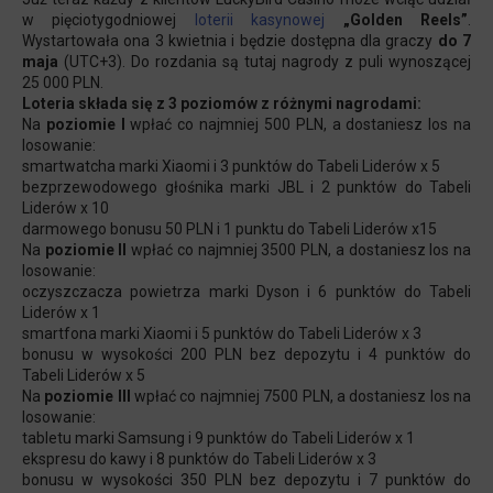
w pięciotygodniowej
loterii kasynowej
„Golden Reels”
.
Wystartowała ona 3 kwietnia i będzie dostępna dla graczy
do 7
maja
(UTC+3). Do rozdania są tutaj nagrody z puli wynoszącej
25 000 PLN.
Loteria składa się z 3 poziomów z różnymi nagrodami:
Na
poziomie I
wpłać co najmniej 500 PLN, a dostaniesz los na
losowanie:
smartwatcha marki Xiaomi i 3 punktów do Tabeli Liderów x 5
bezprzewodowego głośnika marki JBL i 2 punktów do Tabeli
Liderów x 10
darmowego bonusu 50 PLN i 1 punktu do Tabeli Liderów x15
Na
poziomie II
wpłać co najmniej 3500 PLN, a dostaniesz los na
losowanie:
oczyszczacza powietrza marki Dyson i 6 punktów do Tabeli
Liderów x 1
smartfona marki Xiaomi i 5 punktów do Tabeli Liderów x 3
bonusu w wysokości 200 PLN bez depozytu i 4 punktów do
Tabeli Liderów x 5
Na
poziomie III
wpłać co najmniej 7500 PLN, a dostaniesz los na
losowanie:
tabletu marki Samsung i 9 punktów do Tabeli Liderów x 1
ekspresu do kawy i 8 punktów do Tabeli Liderów x 3
bonusu w wysokości 350 PLN bez depozytu i 7 punktów do