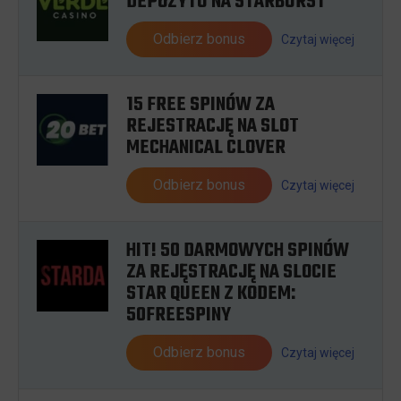
DEPOZYTU NA STARBURST
Odbierz bonus
Czytaj więcej
15 FREE SPINÓW ZA
REJESTRACJĘ NA SLOT
MECHANICAL CLOVER
Odbierz bonus
Czytaj więcej
HIT! 50 DARMOWYCH SPINÓW
ZA REJĘSTRACJĘ NA SLOCIE
STAR QUEEN Z KODEM:
50FREESPINY
Odbierz bonus
Czytaj więcej