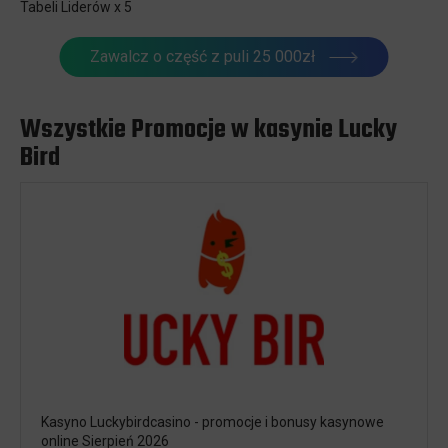
Tabeli Liderów x 5
Zawalcz o część z puli 25 000zł
Wszystkie Promocje w kasynie Lucky
Bird
Kasyno Luckybirdcasino - promocje i bonusy kasynowe
online Sierpień 2026