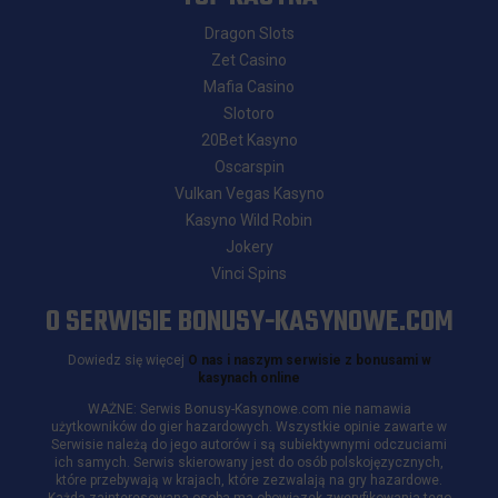
Dragon Slots
Zet Casino
Mafia Casino
Slotoro
20Bet Kasyno
Oscarspin
Vulkan Vegas Kasyno
Kasyno Wild Robin
Jokery
Vinci Spins
O SERWISIE BONUSY-KASYNOWE.COM
Dowiedz się więcej
O nas i naszym serwisie z bonusami w
kasynach online
WAŻNE: Serwis Bonusy-Kasynowe.com nie namawia
użytkowników do gier hazardowych. Wszystkie opinie zawarte w
Serwisie należą do jego autorów i są subiektywnymi odczuciami
ich samych. Serwis skierowany jest do osób polskojęzycznych,
które przebywają w krajach, które zezwalają na gry hazardowe.