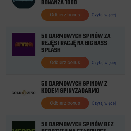
BONANZA 1000
Odbierz bonus
Czytaj więcej
50 DARMOWYCH SPINÓW ZA
REJĘSTRACJĘ NA BIG BASS
SPLASH
Odbierz bonus
Czytaj więcej
50 DARMOWYCH SPINOW Z
KODEM SPINYZADARMO
Odbierz bonus
Czytaj więcej
50 DARMOWYCH SPINÓW BEZ