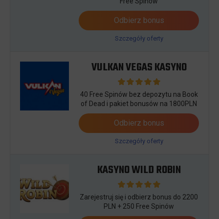
Free Spinów
Odbierz bonus
Szczegóły oferty
VULKAN VEGAS KASYNO
40 Free Spinów bez depozytu na Book
of Dead i pakiet bonusów na 1800PLN
Odbierz bonus
Szczegóły oferty
KASYNO WILD ROBIN
Zarejestruj się i odbierz bonus do 2200
PLN + 250 Free Spinów