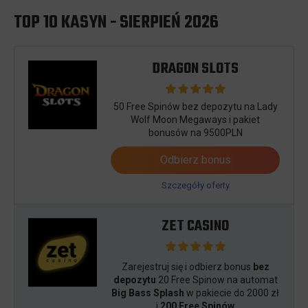
TOP 10 KASYN - SIERPIEŃ 2026
DRAGON SLOTS
50 Free Spinów bez depozytu na Lady
Wolf Moon Megaways i pakiet
bonusów na 9500PLN
Odbierz bonus
Szczegóły oferty
ZET CASINO
Zarejestruj się i odbierz bonus
bez
depozytu
20 Free Spinow na automat
Big Bass Splash
w pakiecie do 2000 zł
i
200 Free Spinów