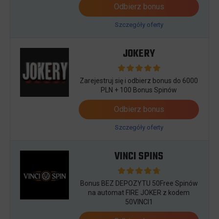
Odbierz bonus
Szczegóły oferty
JOKERY
Zarejestruj się i odbierz bonus do 6000
PLN + 100 Bonus Spinów
Odbierz bonus
Szczegóły oferty
VINCI SPINS
Bonus BEZ DEPOZYTU 50Free Spinów
na automat FIRE JOKER z kodem
50VINCI1