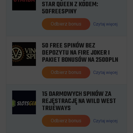
STAR QUEEN Z KODEM:
50FREESPINY
Odbierz bonus
Czytaj więcej
50 FREE SPINÓW BEZ
DEPOZYTU NA FIRE JOKER I
PAKIET BONUSÓW NA 2500PLN
Odbierz bonus
Czytaj więcej
15 DARMOWYCH SPINÓW ZA
REJĘSTRACJĘ NA WILD WEST
TRUEWAYS
Odbierz bonus
Czytaj więcej