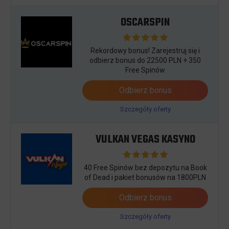
OSCARSPIN
Rekordowy bonus! Zarejestruj się i
odbierz bonus do 22500 PLN + 350
Free Spinów
Odbierz bonus
Szczegóły oferty
VULKAN VEGAS KASYNO
40 Free Spinów bez depozytu na Book
of Dead i pakiet bonusów na 1800PLN
Odbierz bonus
Szczegóły oferty