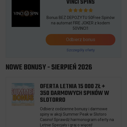
VINCI SPINS
Bonus BEZ DEPOZYTU 50Free Spinów
na automat FIRE JOKER z kodem
50VINCI1
Odbierz bonus
Szczegóły oferty
NOWE BONUSY - SIERPIEŃ 2026
OFERTA LETNIA 15 000 ZŁ +
350 DARMOWYCH SPINÓW W
SLOTORRO
Odbierz codzienne bonusy i darmowe
spiny w akcji Summer Peak w Slotoro
Casino! Sprawdź harmonogram oferty na
Letnie Specjały i graj o więcej!