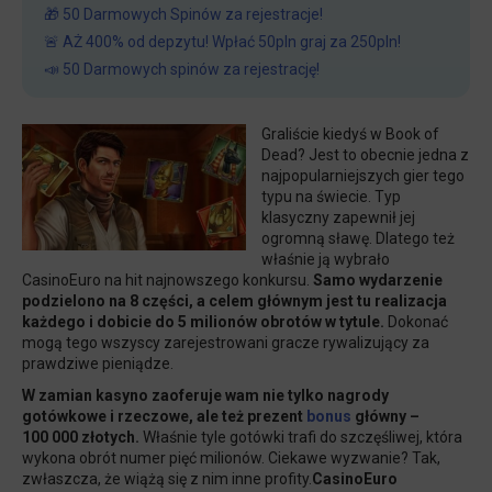
🎁 50 Darmowych Spinów za rejestracje!
🚨 AŻ 400% od depzytu! Wpłać 50pln graj za 250pln!
📣 50 Darmowych spinów za rejestrację!
Graliście kiedyś w Book of
Dead? Jest to obecnie jedna z
najpopularniejszych gier tego
typu na świecie. Typ
klasyczny zapewnił jej
ogromną sławę. Dlatego też
właśnie ją wybrało
CasinoEuro na hit najnowszego konkursu.
Samo wydarzenie
podzielono na 8 części, a celem głównym jest tu realizacja
każdego i dobicie do 5 milionów obrotów w tytule.
Dokonać
mogą tego wszyscy zarejestrowani gracze rywalizujący za
prawdziwe pieniądze.
W zamian kasyno zaoferuje wam nie tylko nagrody
gotówkowe i rzeczowe, ale też prezent
bonus
główny –
100 000 złotych.
Właśnie tyle gotówki trafi do szczęśliwej, która
wykona obrót numer pięć milionów. Ciekawe wyzwanie? Tak,
zwłaszcza, że wiążą się z nim inne profity.
CasinoEuro