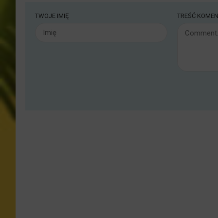
TWOJE IMIĘ
TREŚĆ KOME