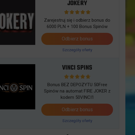
JOKERY
Zarejestruj się i odbierz bonus do
6000 PLN + 100 Bonus Spinów
Odbierz bonus
Szczegóły oferty
VINCI SPINS
Bonus BEZ DEPOZYTU 50Free
Spinów na automat FIRE JOKER z
kodem 50VINCI1
Odbierz bonus
Szczegóły oferty