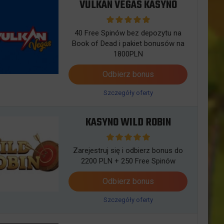
VULKAN VEGAS KASYNO
40 Free Spinów bez depozytu na
Book of Dead i pakiet bonusów na
1800PLN
Odbierz bonus
Szczegóły oferty
KASYNO WILD ROBIN
Zarejestruj się i odbierz bonus do
2200 PLN + 250 Free Spinów
Odbierz bonus
Szczegóły oferty