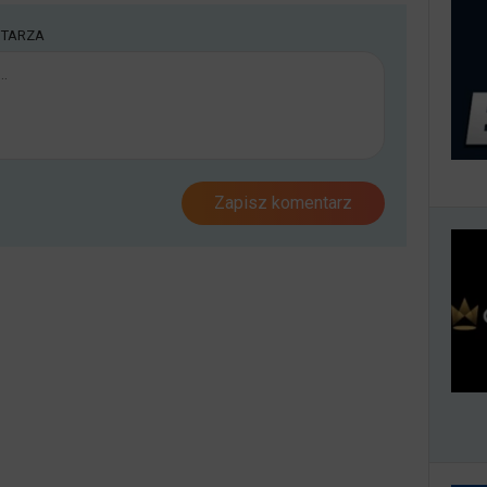
NTARZA
Zapisz komentarz