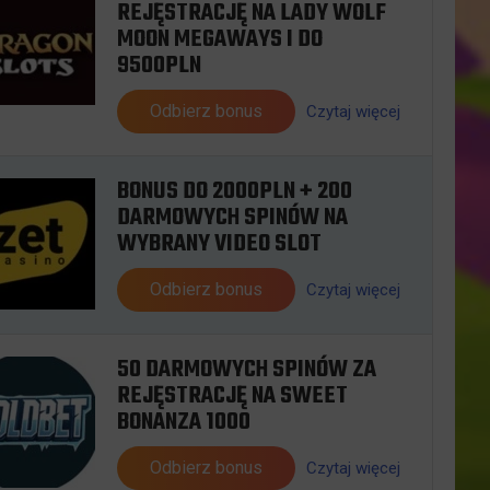
REJĘSTRACJĘ NA LADY WOLF
MOON MEGAWAYS I DO
9500PLN
Odbierz bonus
Czytaj więcej
BONUS DO 2000PLN + 200
DARMOWYCH SPINÓW NA
WYBRANY VIDEO SLOT
Odbierz bonus
Czytaj więcej
50 DARMOWYCH SPINÓW ZA
REJĘSTRACJĘ NA SWEET
BONANZA 1000
Odbierz bonus
Czytaj więcej