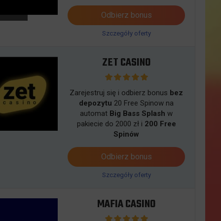
Odbierz bonus
Szczegóły oferty
ZET CASINO
Zarejestruj się i odbierz bonus
bez
depozytu
20 Free Spinow na
automat
Big Bass Splash
w
pakiecie do 2000 zł i
200 Free
Spinów
Odbierz bonus
Szczegóły oferty
MAFIA CASINO