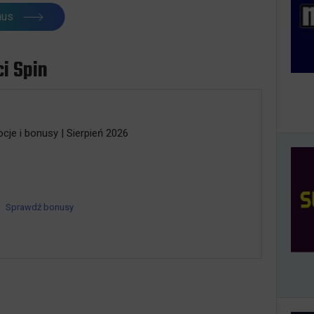
nus
i Spin
cje i bonusy | Sierpień 2026
Sprawdź bonusy