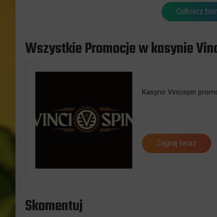
Odbierz bo
Wszystkie Promocje w kasynie Vinc
Kasyno Vincispin promo
Zagraj teraz
Skomentuj