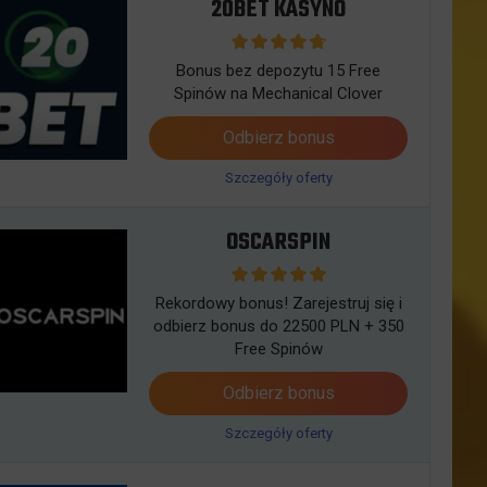
20BET KASYNO
Bonus bez depozytu 15 Free
Spinów na Mechanical Clover
Odbierz bonus
Szczegóły oferty
OSCARSPIN
Rekordowy bonus! Zarejestruj się i
odbierz bonus do 22500 PLN + 350
Free Spinów
Odbierz bonus
Szczegóły oferty