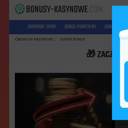
BONUSY-KASYNOWE
.COM
DARMOWE SPINY
BONUS POWITALNY
DARMOWY BO
BONUSY KASYNOWE
JOKERY BONUS
🎁 ZACZNIJ 
Nie 
Ale 
Jed
pro
Jok
każ
jest
zast
osob