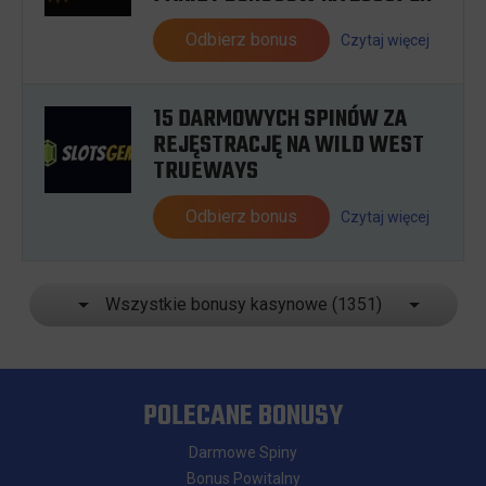
Odbierz bonus
Czytaj więcej
15 DARMOWYCH SPINÓW ZA
REJĘSTRACJĘ NA WILD WEST
TRUEWAYS
Odbierz bonus
Czytaj więcej
Wszystkie bonusy kasynowe
(1351)
POLECANE BONUSY
Darmowe Spiny
Bonus Powitalny