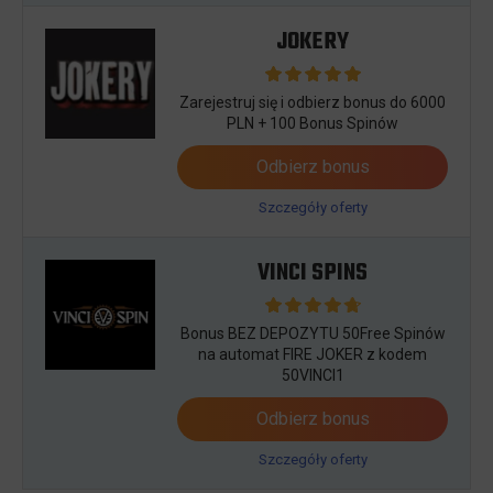
JOKERY
Zarejestruj się i odbierz bonus do 6000
PLN + 100 Bonus Spinów
Odbierz bonus
Szczegóły oferty
VINCI SPINS
Bonus BEZ DEPOZYTU 50Free Spinów
na automat FIRE JOKER z kodem
50VINCI1
Odbierz bonus
Szczegóły oferty