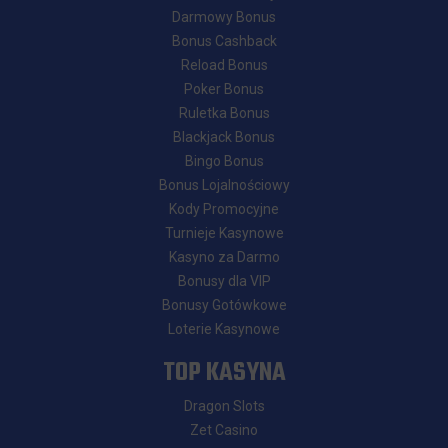
Darmowy Bonus
Bonus Cashback
Reload Bonus
Poker Bonus
Ruletka Bonus
Blackjack Bonus
Bingo Bonus
Bonus Lojalnościowy
Kody Promocyjne
Turnieje Kasynowe
Kasyno za Darmo
Bonusy dla VIP
Bonusy Gotówkowe
Loterie Kasynowe
TOP KASYNA
Dragon Slots
Zet Casino