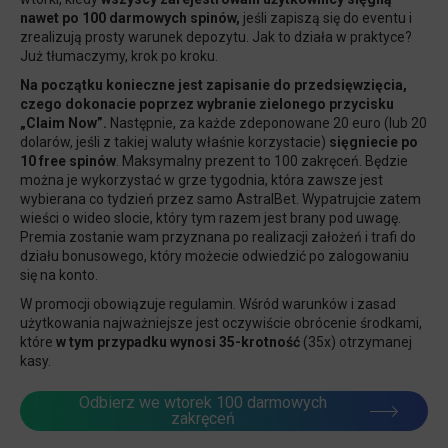
nawet po 100 darmowych spinów,
jeśli zapiszą się do eventu i
zrealizują prosty warunek depozytu. Jak to działa w praktyce?
Już tłumaczymy, krok po kroku.
Na początku konieczne jest zapisanie do przedsięwzięcia,
czego dokonacie poprzez wybranie zielonego przycisku
„Claim Now”.
Następnie, za każde zdeponowane 20 euro (lub 20
dolarów, jeśli z takiej waluty właśnie korzystacie)
sięgniecie po
10 free spinów
. Maksymalny prezent to 100 zakręceń. Będzie
można je wykorzystać w grze tygodnia, która zawsze jest
wybierana co tydzień przez samo AstralBet. Wypatrujcie zatem
wieści o wideo slocie, który tym razem jest brany pod uwagę.
Premia zostanie wam przyznana po realizacji założeń i trafi do
działu bonusowego, który możecie odwiedzić po zalogowaniu
się na konto.
W promocji obowiązuje regulamin. Wśród warunków i zasad
użytkowania najważniejsze jest oczywiście obrócenie środkami,
które
w tym przypadku wynosi 35-krotność
(35x) otrzymanej
kasy.
Odbierz we wtorek 100 darmowych
zakręceń