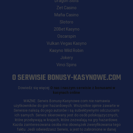
Dragon Slots
Zet Casino
Mafia Casino
Slotoro
20Bet Kasyno
Oscarspin
Vulkan Vegas Kasyno
Kasyno Wild Robin
Jokery
Vinci Spins
O SERWISIE BONUSY-KASYNOWE.COM
Dowiedz się więcej
O nas i naszym serwisie z bonusami w
kasynach online
WAŻNE: Serwis Bonusy-Kasynowe.com nie namawia
użytkowników do gier hazardowych. Wszystkie opinie zawarte w
Serwisie należą do jego autorów i są subiektywnymi odczuciami
ich samych. Serwis skierowany jest do osób polskojęzycznych,
które przebywają w krajach, które zezwalają na gry hazardowe.
Każda zainteresowana osoba ma obowiązek zweryfikowania tego
faktu. Jeśli odwiedzasz Serwis, a jest to zabronione w danej