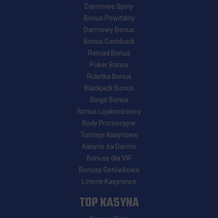
Darmowe Spiny
Bonus Powitalny
Darmowy Bonus
Bonus Cashback
Reload Bonus
Poker Bonus
Ruletka Bonus
Blackjack Bonus
Bingo Bonus
Bonus Lojalnościowy
Kody Promocyjne
Turnieje Kasynowe
Kasyno za Darmo
Bonusy dla VIP
Bonusy Gotówkowe
Loterie Kasynowe
TOP KASYNA