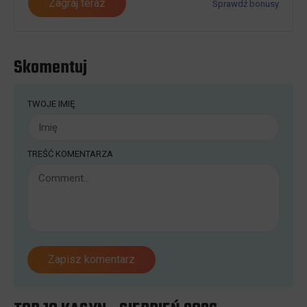
Zagraj teraz
Sprawdź bonusy
Skomentuj
TWOJE IMIĘ
TREŚĆ KOMENTARZA
Zapisz komentarz