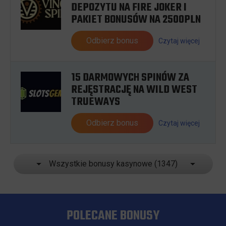
DEPOZYTU NA FIRE JOKER I
PAKIET BONUSÓW NA 2500PLN
Odbierz bonus
Czytaj więcej
15 DARMOWYCH SPINÓW ZA
REJĘSTRACJĘ NA WILD WEST
TRUEWAYS
Odbierz bonus
Czytaj więcej
Wszystkie bonusy kasynowe
(1347)
POLECANE BONUSY