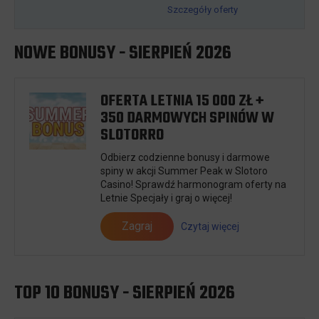
Szczegóły oferty
NOWE BONUSY - SIERPIEŃ 2026
OFERTA LETNIA 15 000 ZŁ +
350 DARMOWYCH SPINÓW W
SLOTORRO
Odbierz codzienne bonusy i darmowe
spiny w akcji Summer Peak w Slotoro
Casino! Sprawdź harmonogram oferty na
Letnie Specjały i graj o więcej!
Zagraj
Czytaj więcej
TOP 10 BONUSY - SIERPIEŃ 2026