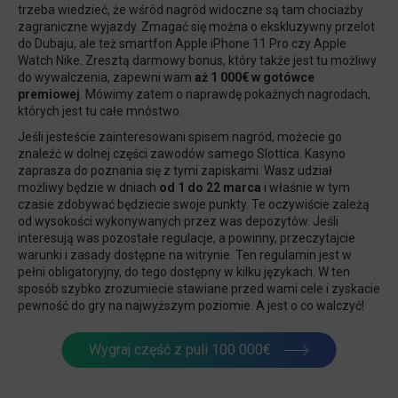
trzeba wiedzieć, że wśród nagród widoczne są tam chociażby
zagraniczne wyjazdy. Zmagać się można o ekskluzywny przelot
do Dubaju, ale też smartfon Apple iPhone 11 Pro czy Apple
Watch Nike. Zresztą darmowy bonus, który także jest tu możliwy
do wywalczenia, zapewni wam
aż 1 000€ w gotówce
premiowej
. Mówimy zatem o naprawdę pokaźnych nagrodach,
których jest tu całe mnóstwo.
Jeśli jesteście zainteresowani spisem nagród, możecie go
znaleźć w dolnej części zawodów samego Slottica. Kasyno
zaprasza do poznania się z tymi zapiskami. Wasz udział
możliwy będzie w dniach
od 1 do 22 marca
i właśnie w tym
czasie zdobywać będziecie swoje punkty. Te oczywiście zależą
od wysokości wykonywanych przez was depozytów. Jeśli
interesują was pozostałe regulacje, a powinny, przeczytajcie
warunki i zasady dostępne na witrynie. Ten regulamin jest w
pełni obligatoryjny, do tego dostępny w kilku językach. W ten
sposób szybko zrozumiecie stawiane przed wami cele i zyskacie
pewność do gry na najwyższym poziomie. A jest o co walczyć!
Wygraj część z puli 100 000€