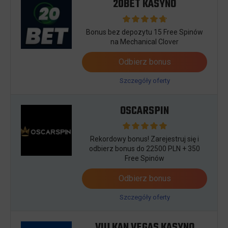
20BET KASYNO
Bonus bez depozytu 15 Free Spinów
na Mechanical Clover
Odbierz bonus
Szczegóły oferty
OSCARSPIN
Rekordowy bonus! Zarejestruj się i
odbierz bonus do 22500 PLN + 350
Free Spinów
Odbierz bonus
Szczegóły oferty
VULKAN VEGAS KASYNO