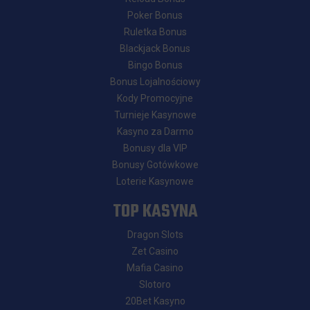
Poker Bonus
Ruletka Bonus
Blackjack Bonus
Bingo Bonus
Bonus Lojalnościowy
Kody Promocyjne
Turnieje Kasynowe
Kasyno za Darmo
Bonusy dla VIP
Bonusy Gotówkowe
Loterie Kasynowe
TOP KASYNA
Dragon Slots
Zet Casino
Mafia Casino
Slotoro
20Bet Kasyno