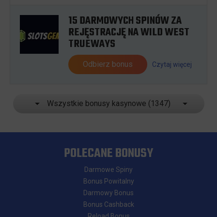
15 DARMOWYCH SPINÓW ZA
REJĘSTRACJĘ NA WILD WEST
TRUEWAYS
Odbierz bonus
Czytaj więcej
Wszystkie bonusy kasynowe
(1347)
POLECANE BONUSY
Darmowe Spiny
Bonus Powitalny
Darmowy Bonus
Bonus Cashback
Reload Bonus