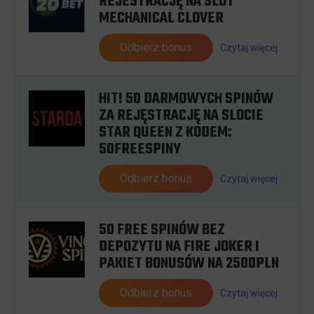
REJESTRACJĘ NA SLOT
MECHANICAL CLOVER
Odbierz bonus
Czytaj więcej
HIT! 50 DARMOWYCH SPINÓW
ZA REJĘSTRACJĘ NA SLOCIE
STAR QUEEN Z KODEM:
50FREESPINY
Odbierz bonus
Czytaj więcej
50 FREE SPINÓW BEZ
DEPOZYTU NA FIRE JOKER I
PAKIET BONUSÓW NA 2500PLN
Odbierz bonus
Czytaj więcej