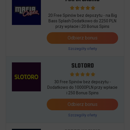
20 Free Spinów bez depozytu - na Big
Bass Splash Dodatkowo do 2250 PLN
przy wpłacie i 20 Bonus Spins
Odbierz bonus
Szczegóły oferty
SLOTORO
30 Free Spinów bez depozytu -
Dodatkowo do 10000PLN przy wpłacie
i 250 Bonus Spins
Odbierz bonus
Szczegóły oferty