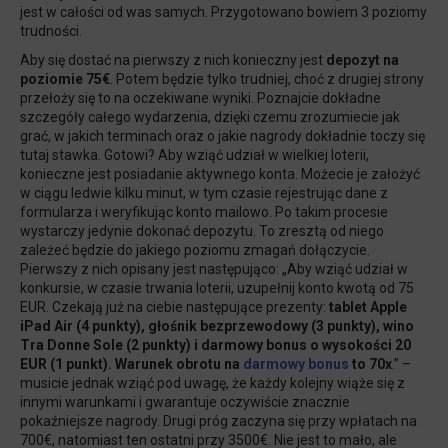
jest w całości od was samych. Przygotowano bowiem 3 poziomy
trudności.
Aby się dostać na pierwszy z nich konieczny jest
depozyt na
poziomie 75€
. Potem będzie tylko trudniej, choć z drugiej strony
przełoży się to na oczekiwane wyniki. Poznajcie dokładne
szczegóły całego wydarzenia, dzięki czemu zrozumiecie jak
grać, w jakich terminach oraz o jakie nagrody dokładnie toczy się
tutaj stawka. Gotowi? Aby wziąć udział w wielkiej loterii,
konieczne jest posiadanie aktywnego konta. Możecie je założyć
w ciągu ledwie kilku minut, w tym czasie rejestrując dane z
formularza i weryfikując konto mailowo. Po takim procesie
wystarczy jedynie dokonać depozytu. To zresztą od niego
zależeć będzie do jakiego poziomu zmagań dołączycie.
Pierwszy z nich opisany jest następująco: „Aby wziąć udział w
konkursie, w czasie trwania loterii, uzupełnij konto kwotą od 75
EUR. Czekają już na ciebie następujące prezenty:
tablet Apple
iPad Air (4 punkty), głośnik bezprzewodowy (3 punkty), wino
Tra Donne Sole (2 punkty) i darmowy bonus o wysokości 20
EUR (1 punkt). Warunek obrotu na
darmowy bonus
to 70x
.” –
musicie jednak wziąć pod uwagę, że każdy kolejny wiąże się z
innymi warunkami i gwarantuje oczywiście znacznie
pokaźniejsze nagrody. Drugi próg zaczyna się przy wpłatach na
700€, natomiast ten ostatni przy 3500€. Nie jest to mało, ale