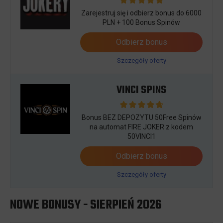
Zarejestruj się i odbierz bonus do 6000
PLN + 100 Bonus Spinów
Odbierz bonus
Szczegóły oferty
VINCI SPINS
Bonus BEZ DEPOZYTU 50Free Spinów
na automat FIRE JOKER z kodem
50VINCI1
Odbierz bonus
Szczegóły oferty
NOWE BONUSY - SIERPIEŃ 2026