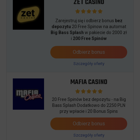
ZET CASINO
Zarejestruj się i odbierz bonus
bez
depozytu
20 Free Spinow na automat
Big Bass Splash
w pakiecie do 2000 zł
i
200 Free Spinów
Odbierz bonus
Szczegóły oferty
MAFIA CASINO
20 Free Spinów bez depozytu - na Big
Bass Splash Dodatkowo do 2250 PLN
przy wpłacie i 20 Bonus Spins
Odbierz bonus
Szczegóły oferty