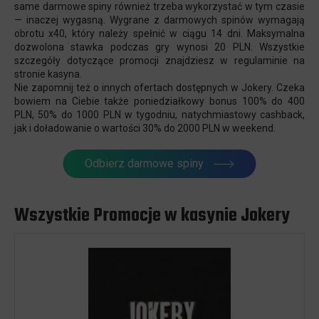
same darmowe spiny również trzeba wykorzystać w tym czasie
— inaczej wygasną. Wygrane z darmowych spinów wymagają
obrotu x40, który należy spełnić w ciągu 14 dni. Maksymalna
dozwolona stawka podczas gry wynosi 20 PLN. Wszystkie
szczegóły dotyczące promocji znajdziesz w regulaminie na
stronie kasyna.
Nie zapomnij też o innych ofertach dostępnych w Jokery. Czeka
bowiem na Ciebie także poniedziałkowy bonus 100% do 400
PLN, 50% do 1000 PLN w tygodniu, natychmiastowy cashback,
jak i doładowanie o wartości 30% do 2000 PLN w weekend.
Odbierz darmowe spiny
Wszystkie Promocje w kasynie Jokery