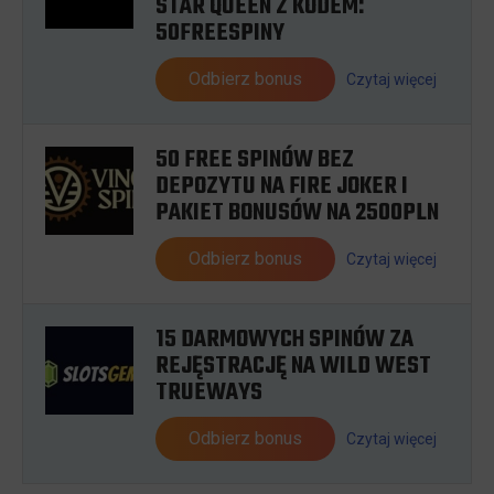
STAR QUEEN Z KODEM:
50FREESPINY
Odbierz bonus
Czytaj więcej
50 FREE SPINÓW BEZ
DEPOZYTU NA FIRE JOKER I
PAKIET BONUSÓW NA 2500PLN
Odbierz bonus
Czytaj więcej
15 DARMOWYCH SPINÓW ZA
REJĘSTRACJĘ NA WILD WEST
TRUEWAYS
Odbierz bonus
Czytaj więcej