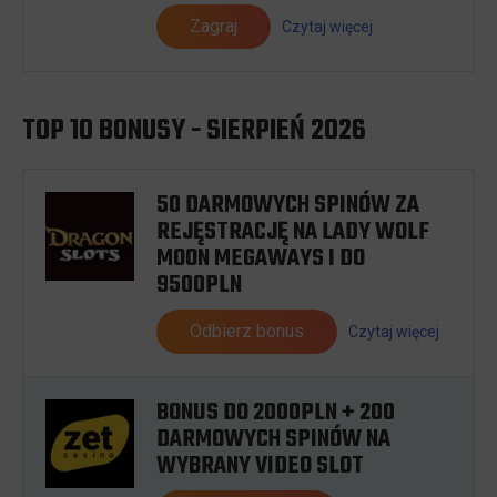
Zagraj
Czytaj więcej
TOP 10 BONUSY - SIERPIEŃ 2026
50 DARMOWYCH SPINÓW ZA
REJĘSTRACJĘ NA LADY WOLF
MOON MEGAWAYS I DO
9500PLN
Odbierz bonus
Czytaj więcej
BONUS DO 2000PLN + 200
DARMOWYCH SPINÓW NA
WYBRANY VIDEO SLOT