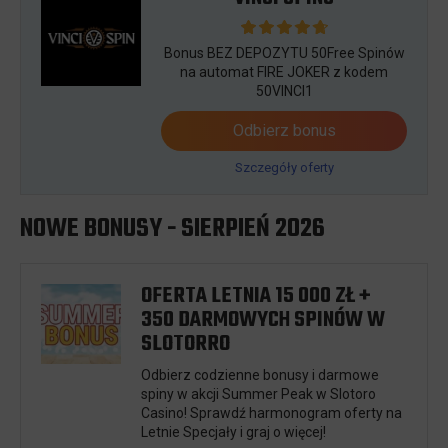
Bonus BEZ DEPOZYTU 50Free Spinów
na automat FIRE JOKER z kodem
50VINCI1
Odbierz bonus
Szczegóły oferty
NOWE BONUSY - SIERPIEŃ 2026
OFERTA LETNIA 15 000 ZŁ +
350 DARMOWYCH SPINÓW W
SLOTORRO
Odbierz codzienne bonusy i darmowe
spiny w akcji Summer Peak w Slotoro
Casino! Sprawdź harmonogram oferty na
Letnie Specjały i graj o więcej!