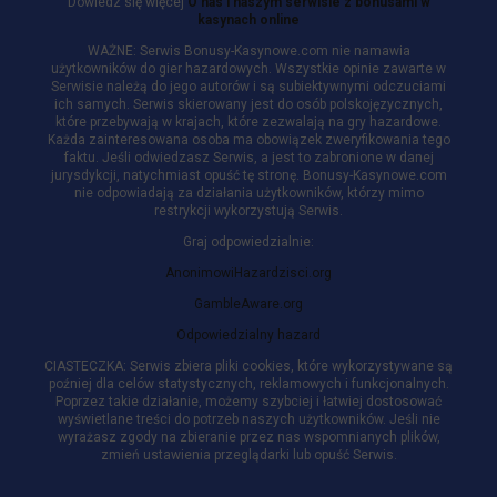
Dowiedz się więcej
O nas i naszym serwisie z bonusami w
kasynach online
WAŻNE: Serwis Bonusy-Kasynowe.com nie namawia
użytkowników do gier hazardowych. Wszystkie opinie zawarte w
Serwisie należą do jego autorów i są subiektywnymi odczuciami
ich samych. Serwis skierowany jest do osób polskojęzycznych,
które przebywają w krajach, które zezwalają na gry hazardowe.
Każda zainteresowana osoba ma obowiązek zweryfikowania tego
faktu. Jeśli odwiedzasz Serwis, a jest to zabronione w danej
jurysdykcji, natychmiast opuść tę stronę. Bonusy-Kasynowe.com
nie odpowiadają za działania użytkowników, którzy mimo
restrykcji wykorzystują Serwis.
Graj odpowiedzialnie:
AnonimowiHazardzisci.org
GambleAware.org
Odpowiedzialny hazard
CIASTECZKA: Serwis zbiera pliki cookies, które wykorzystywane są
poźniej dla celów statystycznych, reklamowych i funkcjonalnych.
Poprzez takie działanie, możemy szybciej i łatwiej dostosować
wyświetlane treści do potrzeb naszych użytkowników. Jeśli nie
wyrażasz zgody na zbieranie przez nas wspomnianych plików,
zmień ustawienia przeglądarki lub opuść Serwis.