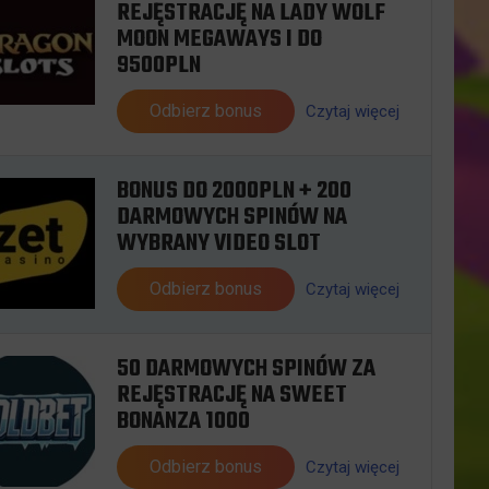
REJĘSTRACJĘ NA LADY WOLF
MOON MEGAWAYS I DO
9500PLN
Odbierz bonus
Czytaj więcej
BONUS DO 2000PLN + 200
DARMOWYCH SPINÓW NA
WYBRANY VIDEO SLOT
Odbierz bonus
Czytaj więcej
50 DARMOWYCH SPINÓW ZA
REJĘSTRACJĘ NA SWEET
BONANZA 1000
Odbierz bonus
Czytaj więcej