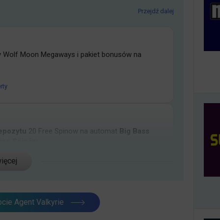
Przejdź dalej
y Wolf Moon Megaways i pakiet bonusów na
rty
epozytu
20 Free Spinow na automat
Big Bass
ree Spinów
ięcej
rty
ocie Agent Valkyrie
ig Bass Splash Dodatkowo do 2250 PLN przy wpłacie