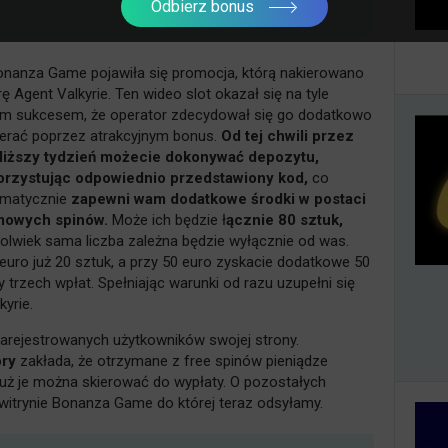
Odbierz bonus
nanza Game pojawiła się promocja, którą nakierowano
rę Agent Valkyrie. Ten wideo slot okazał się na tyle
m sukcesem, że operator zdecydował się go dodatkowo
erać poprzez atrakcyjnym bonus.
Od tej chwili przez
liższy tydzień możecie dokonywać depozytu,
rzystując odpowiednio przedstawiony kod,
co
omatycznie
zapewni wam dodatkowe środki w postaci
mowych spinów.
Może ich będzie ł
ącznie 80 sztuk,
olwiek sama liczba zależna będzie wyłącznie od was.
 euro już 20 sztuk, a przy 50 euro zyskacie dodatkowe 50
rzech wpłat. Spełniając warunki od razu uzupełni się
yrie.
arejestrowanych użytkowników swojej strony.
óry
zakłada, że otrzymane z free spinów pieniądze
już je można skierować do wypłaty. O pozostałych
witrynie Bonanza Game do której teraz odsyłamy.