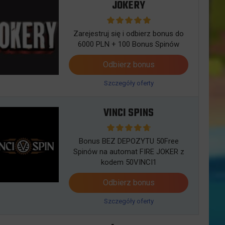
JOKERY
Zarejestruj się i odbierz bonus do
6000 PLN + 100 Bonus Spinów
Odbierz bonus
Szczegóły oferty
VINCI SPINS
Bonus BEZ DEPOZYTU 50Free
Spinów na automat FIRE JOKER z
kodem 50VINCI1
Odbierz bonus
Szczegóły oferty