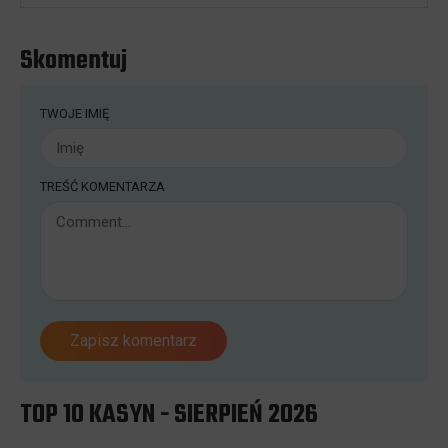
Skomentuj
TWOJE IMIĘ
TREŚĆ KOMENTARZA
Zapisz komentarz
TOP 10 KASYN - SIERPIEŃ 2026