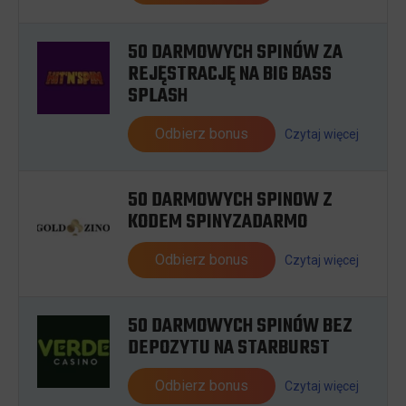
50 DARMOWYCH SPINÓW ZA
REJĘSTRACJĘ NA BIG BASS
SPLASH
Odbierz bonus
Czytaj więcej
50 DARMOWYCH SPINOW Z
KODEM SPINYZADARMO
Odbierz bonus
Czytaj więcej
50 DARMOWYCH SPINÓW BEZ
DEPOZYTU NA STARBURST
Odbierz bonus
Czytaj więcej