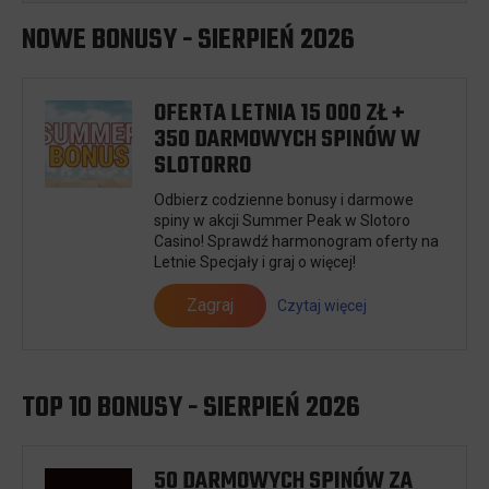
NOWE BONUSY - SIERPIEŃ 2026
OFERTA LETNIA 15 000 ZŁ +
350 DARMOWYCH SPINÓW W
SLOTORRO
Odbierz codzienne bonusy i darmowe
spiny w akcji Summer Peak w Slotoro
Casino! Sprawdź harmonogram oferty na
Letnie Specjały i graj o więcej!
Zagraj
Czytaj więcej
TOP 10 BONUSY - SIERPIEŃ 2026
50 DARMOWYCH SPINÓW ZA