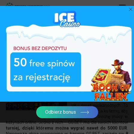
BONUSY-KASYNOWE
.COM
DARMOWE SPINY
BONUS POWITALNY
DARMOWY BONUS
BONUSY KASYNOWE
GGBET BONUS
ZGARNIJ CZĘŚĆ Z 50 000€ W
PROMOCJI SPRING LEADERBOARD
Nie da się ukryć, że w kwietniu
mamy o wiele więcej mocy,
która wynika z ładniejszej
pogody, większej ilości słońca,
jak i świąt wielkanocnych. To
też dobra okazja ku temu, aby
Odbierz bonus
spożytkować trochę mocy w
kasynach online. Jedno z nich – GG.BET ma dla swoich klientów
turniej, dzięki któremu można wygrać nawet do 5000 EUR
.
Najnowsza akcja promocyjna w kasynie GG.BET zaczęła się
8