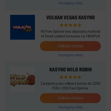
Szczegóły oferty
VULKAN VEGAS KASYNO
40 Free Spinów bez depozytu na Book
of Dead i pakiet bonusów na 1800PLN
Odbierz bonus
Szczegóły oferty
KASYNO WILD ROBIN
Zarejestruj się i odbierz bonus do 2200
PLN + 250 Free Spinów
Odbierz bonus
Szczegóły oferty