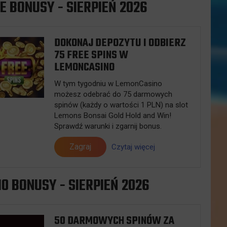
 BONUSY - SIERPIEŃ 2026
DOKONAJ DEPOZYTU I ODBIERZ
75 FREE SPINS W
LEMONCASINO
W tym tygodniu w LemonCasino
możesz odebrać do 75 darmowych
spinów (każdy o wartości 1 PLN) na slot
Lemons Bonsai Gold Hold and Win!
Sprawdź warunki i zgarnij bonus.
Zagraj
Czytaj więcej
10 BONUSY - SIERPIEŃ 2026
50 DARMOWYCH SPINÓW ZA