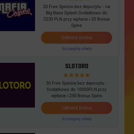
20 Free Spinów bez depozytu - na
Big Bass Splash Dodatkowo do
2250 PLN przy wpłacie i 20 Bonus
Spins
Odbierz bonus
Szczegóły oferty
SLOTORO
30 Free Spinów bez depozytu -
Dodatkowo do 10000PLN przy
wpłacie i 250 Bonus Spins
Odbierz bonus
Szczegóły oferty