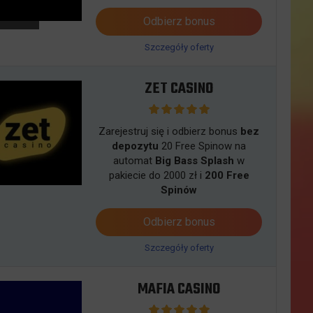
Odbierz bonus
Szczegóły oferty
ZET CASINO
Zarejestruj się i odbierz bonus
bez
depozytu
20 Free Spinow na
automat
Big Bass Splash
w
pakiecie do 2000 zł i
200 Free
Spinów
Odbierz bonus
Szczegóły oferty
MAFIA CASINO