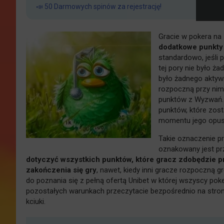
📣 50 Darmowych spinów za rejestrację!
Gracie w pokera na s
dodatkowe punkty
standardowo, jeśli 
tej pory nie było ż
było żadnego aktywn
rozpoczną przy nim
punktów z Wyzwań. 
punktów, które zost
momentu jego opusz
Takie oznaczenie pr
oznakowany jest prz
dotyczyć wszystkich punktów, które gracz zdobędzie 
zakończenia się gry
, nawet, kiedy inni gracze rozpoczną 
do poznania się z pełną ofertą Unibet w której wszyscy po
pozostałych warunkach przeczytacie bezpośrednio na stro
kciuki.