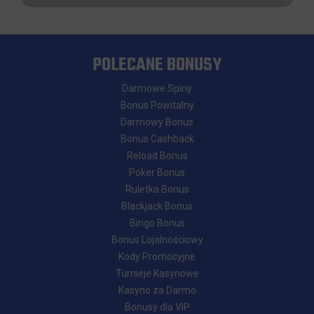
POLECANE BONUSY
Darmowe Spiny
Bonus Powitalny
Darmowy Bonus
Bonus Cashback
Reload Bonus
Poker Bonus
Ruletka Bonus
Blackjack Bonus
Bingo Bonus
Bonus Lojalnościowy
Kody Promocyjne
Turnieje Kasynowe
Kasyno za Darmo
Bonusy dla VIP