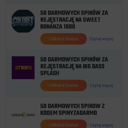
50 DARMOWYCH SPINÓW ZA
REJĘSTRACJĘ NA SWEET
BONANZA 1000
Odbierz bonus
Czytaj więcej
50 DARMOWYCH SPINÓW ZA
REJĘSTRACJĘ NA BIG BASS
SPLASH
Odbierz bonus
Czytaj więcej
50 DARMOWYCH SPINOW Z
KODEM SPINYZADARMO
Odbierz bonus
Czytaj więcej