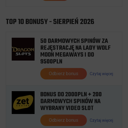
TOP 10 BONUSY - SIERPIEŃ 2026
50 DARMOWYCH SPINÓW ZA
REJĘSTRACJĘ NA LADY WOLF
MOON MEGAWAYS I DO
9500PLN
Odbierz bonus
Czytaj więcej
BONUS DO 2000PLN + 200
DARMOWYCH SPINÓW NA
WYBRANY VIDEO SLOT
Odbierz bonus
Czytaj więcej