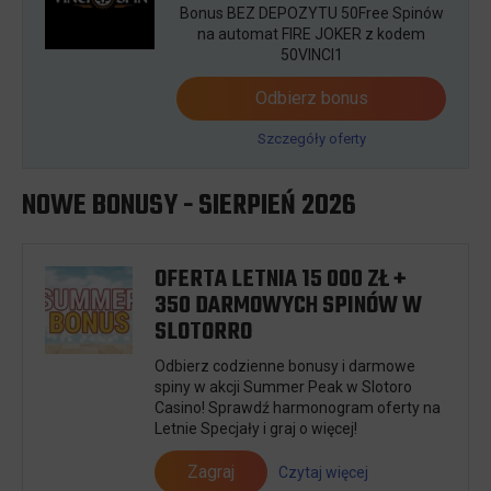
Bonus BEZ DEPOZYTU 50Free Spinów
na automat FIRE JOKER z kodem
50VINCI1
Odbierz bonus
Szczegóły oferty
NOWE BONUSY - SIERPIEŃ 2026
CASH BACK VIP EKSKLUZYWNIE
W KASYNIE 22BET
Program lojalnościowy 22BET oferuje
cashback od 5% do 11% oraz dodatkowe
korzyści dla graczy VIP. Sprawdź, jak
działa system zwrotów.
Zagraj
Czytaj więcej