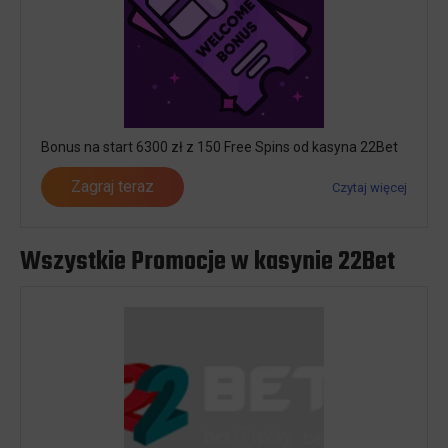
i 250 Bonus Spins
Odbierz bonus
Szczegóły oferty
20BET KASYNO
Bonus bez depozytu 15 Free Spinów
Bonus na start 6300 zł z 150 Free Spins od kasyna 22Bet
na Mechanical Clover
Zagraj teraz
Czytaj więcej
Odbierz bonus
Szczegóły oferty
Wszystkie Promocje w kasynie 22Bet