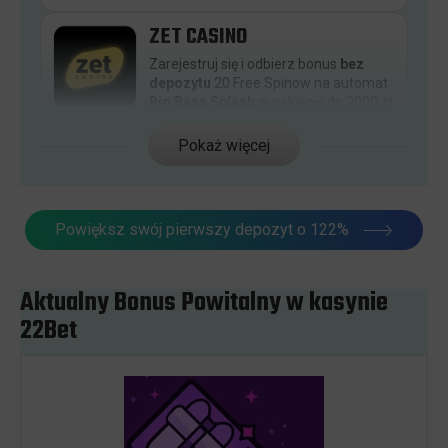
ZET CASINO
Zarejestruj się i odbierz bonus
bez
depozytu
20 Free Spinow na automat
Big Bass Splash
w pakiecie do 2000 zł
i
200 Free Spinów
Pokaż więcej
Odbierz bonus
Szczegóły oferty
MAFIA CASINO
Powiększ swój pierwszy depozyt o 122%
20 Free Spinów bez depozytu - na Big
Bass Splash Dodatkowo do 2250 PLN
przy wpłacie i 20 Bonus Spins
Aktualny Bonus Powitalny w kasynie
22Bet
Odbierz bonus
Szczegóły oferty
SLOTORO
30 Free Spinów bez depozytu -
Dodatkowo do 10000PLN przy wpłacie