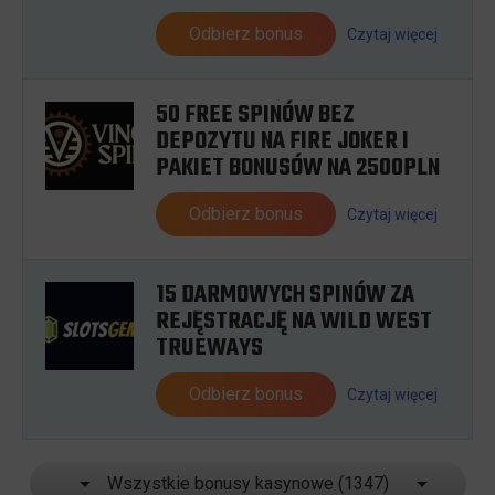
Odbierz bonus
Czytaj więcej
50 FREE SPINÓW BEZ
DEPOZYTU NA FIRE JOKER I
PAKIET BONUSÓW NA 2500PLN
Odbierz bonus
Czytaj więcej
15 DARMOWYCH SPINÓW ZA
REJĘSTRACJĘ NA WILD WEST
TRUEWAYS
Odbierz bonus
Czytaj więcej
Wszystkie bonusy kasynowe
(1347)