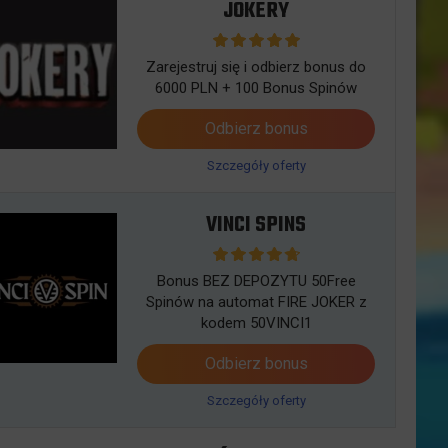
JOKERY
Zarejestruj się i odbierz bonus do
6000 PLN + 100 Bonus Spinów
Odbierz bonus
Szczegóły oferty
VINCI SPINS
Bonus BEZ DEPOZYTU 50Free
Spinów na automat FIRE JOKER z
kodem 50VINCI1
Odbierz bonus
Szczegóły oferty