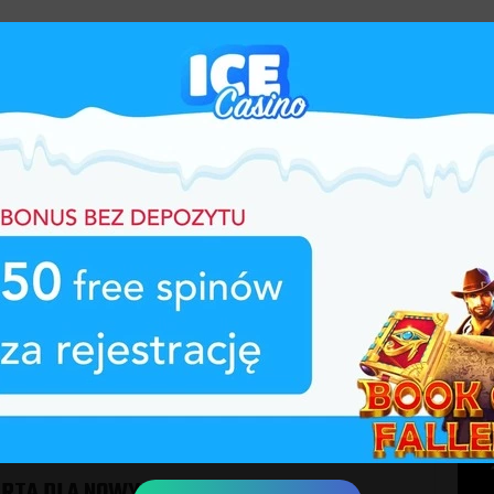
BONUS BEZ DEPOZYT
NUS
BONUS CASHBACK
RELOAD BONUS
POKER BONUS
RULE
MOBET PROMOCJE I BONUSY ONLINE | SI
TOP 
moBet to jedno z nowszych kasyn internetowych
ępnych na rynku, które jest w stanie zapewnić swoim
ntom szereg ciekawych promocji, bogaty katalog gier, jak i
le innych udogodnień. Kasyno BiamoBet to całkiem
awa marka hazardowa, która przygotowała dla swoich
entów interesujący
bonus na start
. Otóż podczas
adania konta możemy wybrać jedną z dostępnych dla
e opcji
ERTA DLA NOWYCH GRACZY