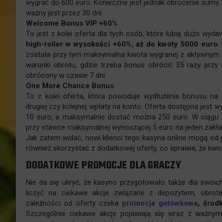
wygrać do 600 euro. Konieczne jest jednak obrócenie sumy 2
ważny jest przez 30 dni.
Welcome Bonus VIP +60%
To jest z kolei oferta dla tych osób, które lubią dużo wy
high-roller w wysokości +60%, aż do kwoty 5000 euro
.
została przy tym maksymalna kwota wygranej z aktywnym b
warunki obrotu, gdzie trzeba bonus obrócić 35 razy prz
obrócony w czasie 7 dni.
One More Chance Bonus
To z kolei oferta, która powoduje wydłużenie bonusu n
drugiej czy kolejnej wpłaty na konto. Oferta dostępna jest w
10 euro, a maksymalnie dostać można 250 euro. W ciągu 7
przy stawce maksymalnej wynoszącej 5 euro na jeden zakła
Jak zatem widać, nowi klienci tego kasyna online mogą od 
również skorzystać z dodatkowej oferty, co sprawia, że k
DODATKOWE PROMOCJE DLA GRACZY
Nie da się ukryć, że kasyno przygotowało także dla swoi
liczyć na ciekawe akcje związane z depozytem, obrot
zależności od oferty czeka
promocja gotówkowa
, środ
Szczególnie ciekawe akcje pojawiają się wraz z ważnym