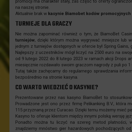
promocji ma charakter stały, zaś część to oferty ogranic
na naszej stronie.
Aktualnie brak w
kasynie Biamobet kodów promocyjnych
TURNIEJE DLA GRACZY
Nie można zapominać również o tym, że BiamoBet Casin
turniejów
, dzięki którym można wygrywać mniejsze lub wi
jednym z turniejów dostępnych w ofercie był Spring Gains,
Najlepszy z uczestników mógł liczyć na 2500 euro na swoje
od 9 lutego 2022 do 8 lutego 2023 w ramach akcji Drops a
miesięcznie rozdawało swoim graczom nagrody z puli po 1 
Tutaj także zachęcamy do regularnego sprawdzania inform
bezpośrednio na stronie kasyna.
CO WARTO WIEDZIEĆ O KASYNIE?
Prezentowane przez nas kasyno BiamoBet to stosunkowo
Prowadzone jest ono przez firmę Pelikanking B.V., która
115 przyznaną przez Curacao. Dzięki temu możemy mieć pew
Kasyno to oferuje klientom między innymi polską wersję jęz
Ponadto można tu liczyć na szereg metod płatności, 
znajdziemy mnóstwo gier hazardowych pochodzących od k