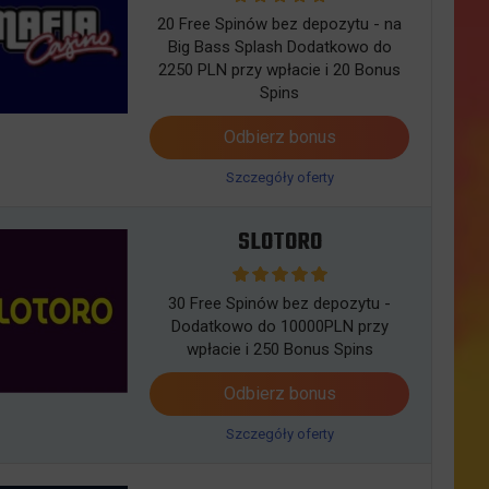
20 Free Spinów bez depozytu - na
Big Bass Splash Dodatkowo do
2250 PLN przy wpłacie i 20 Bonus
Spins
Odbierz bonus
Szczegóły oferty
SLOTORO
30 Free Spinów bez depozytu -
Dodatkowo do 10000PLN przy
wpłacie i 250 Bonus Spins
Odbierz bonus
Szczegóły oferty