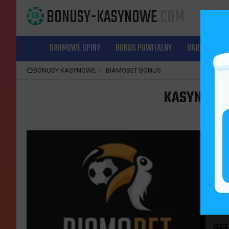
BONUSY-KASYNOWE
.COM
DARMOWE SPINY
BONUS POWITALNY
DARMOWY BO
BONUSY KASYNOWE
BIAMOBET BONUS
KASYNO BIA
Bia
dost
klie
wie
ciek
kli
zakł
siebi
OF