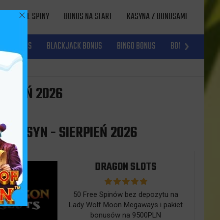
U
FREE SPINY
BONUS NA START
KASYNA Z BONUSAMI
TKA BONUS
BLACKJACK BONUS
BINGO BONUS
BONUS LOJALNO
ERPIEŃ 2026
10 KASYN - SIERPIEŃ 2026
DRAGON SLOTS
50 Free Spinów bez depozytu na
Lady Wolf Moon Megaways i pakiet
bonusów na 9500PLN