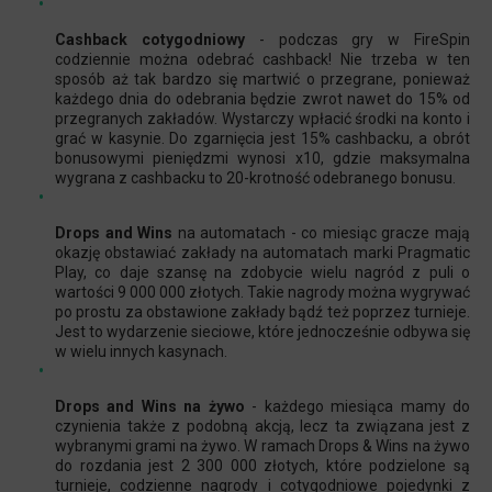
Cashback cotygodniowy
- podczas gry w FireSpin
codziennie można odebrać cashback! Nie trzeba w ten
sposób aż tak bardzo się martwić o przegrane, ponieważ
każdego dnia do odebrania będzie zwrot nawet do 15% od
przegranych zakładów. Wystarczy wpłacić środki na konto i
grać w kasynie. Do zgarnięcia jest 15% cashbacku, a obrót
bonusowymi pieniędzmi wynosi x10, gdzie maksymalna
wygrana z cashbacku to 20-krotność odebranego bonusu.
Drops and Wins
na automatach - co miesiąc gracze mają
okazję obstawiać zakłady na automatach marki Pragmatic
Play, co daje szansę na zdobycie wielu nagród z puli o
wartości 9 000 000 złotych. Takie nagrody można wygrywać
po prostu za obstawione zakłady bądź też poprzez turnieje.
Jest to wydarzenie sieciowe, które jednocześnie odbywa się
w wielu innych kasynach.
Drops and Wins na żywo
- każdego miesiąca mamy do
czynienia także z podobną akcją, lecz ta związana jest z
wybranymi grami na żywo. W ramach Drops & Wins na żywo
do rozdania jest 2 300 000 złotych, które podzielone są
turnieje, codzienne nagrody i cotygodniowe pojedynki z