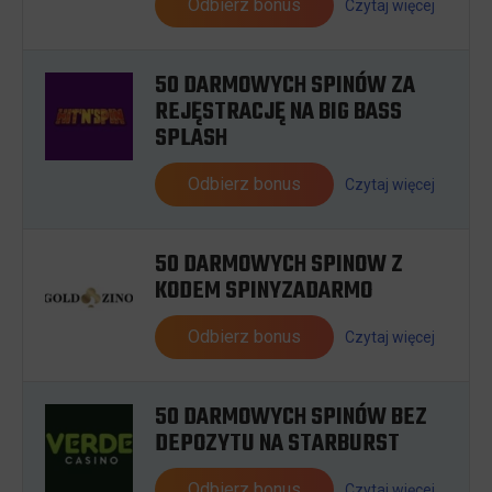
Odbierz bonus
Czytaj więcej
50 DARMOWYCH SPINÓW ZA
REJĘSTRACJĘ NA BIG BASS
SPLASH
Odbierz bonus
Czytaj więcej
50 DARMOWYCH SPINOW Z
KODEM SPINYZADARMO
Odbierz bonus
Czytaj więcej
50 DARMOWYCH SPINÓW BEZ
DEPOZYTU NA STARBURST
Odbierz bonus
Czytaj więcej