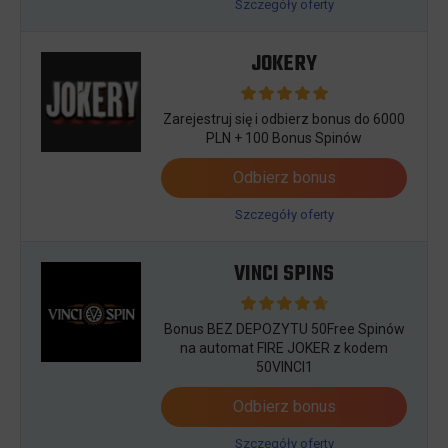
Szczegóły oferty
JOKERY
Zarejestruj się i odbierz bonus do 6000
PLN + 100 Bonus Spinów
Odbierz bonus
Szczegóły oferty
VINCI SPINS
Bonus BEZ DEPOZYTU 50Free Spinów
na automat FIRE JOKER z kodem
50VINCI1
Odbierz bonus
Szczegóły oferty