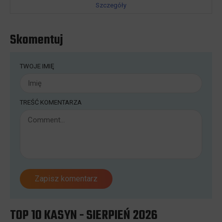
Szczegóły
Skomentuj
TWOJE IMIĘ
TREŚĆ KOMENTARZA
Zapisz komentarz
TOP 10 KASYN - SIERPIEŃ 2026