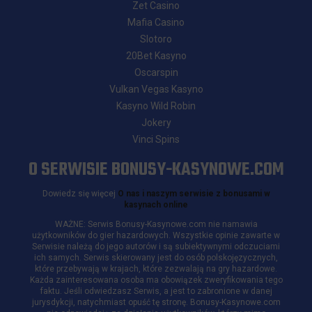
Zet Casino
Mafia Casino
Slotoro
20Bet Kasyno
Oscarspin
Vulkan Vegas Kasyno
Kasyno Wild Robin
Jokery
Vinci Spins
O SERWISIE BONUSY-KASYNOWE.COM
Dowiedz się więcej
O nas i naszym serwisie z bonusami w
kasynach online
WAŻNE: Serwis Bonusy-Kasynowe.com nie namawia
użytkowników do gier hazardowych. Wszystkie opinie zawarte w
Serwisie należą do jego autorów i są subiektywnymi odczuciami
ich samych. Serwis skierowany jest do osób polskojęzycznych,
które przebywają w krajach, które zezwalają na gry hazardowe.
Każda zainteresowana osoba ma obowiązek zweryfikowania tego
faktu. Jeśli odwiedzasz Serwis, a jest to zabronione w danej
jurysdykcji, natychmiast opuść tę stronę. Bonusy-Kasynowe.com