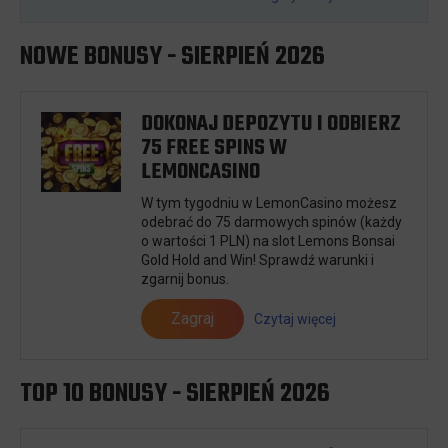
NOWE BONUSY - SIERPIEŃ 2026
50 FS Z NIEDZIELNYM
DOŁADOWANIEM VIP W
DRAGONSLOTS
Zgarnij już teraz do 50 Mega Spinów o
wartości 5 PLN każdy w promocji
Niedzielne Doładowanie VIP w
DragonSlots! Sprawdź szczegóły i
warunki oferty na naszej stronie.
Zagraj
Czytaj więcej
TOP 10 BONUSY - SIERPIEŃ 2026