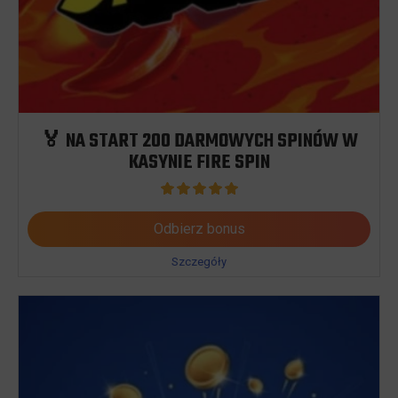
🏅 NA START 200 DARMOWYCH SPINÓW W
KASYNIE FIRE SPIN
Odbierz bonus
Szczegóły