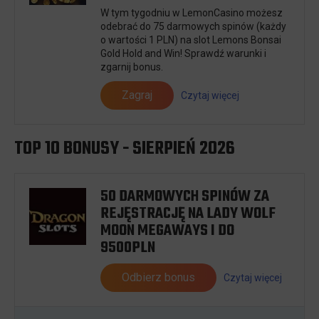
W tym tygodniu w LemonCasino możesz
odebrać do 75 darmowych spinów (każdy
o wartości 1 PLN) na slot Lemons Bonsai
Gold Hold and Win! Sprawdź warunki i
zgarnij bonus.
Zagraj
Czytaj więcej
TOP 10 BONUSY - SIERPIEŃ 2026
50 DARMOWYCH SPINÓW ZA
REJĘSTRACJĘ NA LADY WOLF
MOON MEGAWAYS I DO
9500PLN
Odbierz bonus
Czytaj więcej