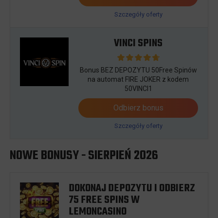
Szczegóły oferty
VINCI SPINS
Bonus BEZ DEPOZYTU 50Free Spinów
na automat FIRE JOKER z kodem
50VINCI1
Odbierz bonus
Szczegóły oferty
NOWE BONUSY - SIERPIEŃ 2026
DOKONAJ DEPOZYTU I ODBIERZ
75 FREE SPINS W
LEMONCASINO