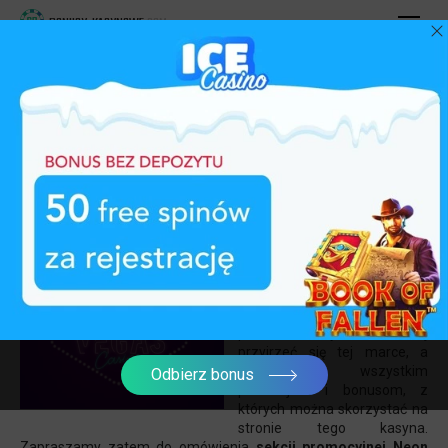
BONUSY-KASYNOWE
.COM
DARMOWE SPINY
BONUS POWITALNY
DARMOWY BONUS
BONUSY KASYNOWE
NEON VEGAS BONUS
KASYNO NEON VEGAS PROMOCJE I
BONUSY ONLINE | SIERPIEŃ 2026
Neon Vegas to jedno z
nowszych kasyn na rynku. To
też sprawiło, że
postanowiliśmy nieco bliżej
przyjrzeć się tej marce, a
przede wszystkim
Odbierz bonus
promocjom i bonusom, z
których można skorzystać na
stronie tego kasyna.
Zapraszamy zatem do omówienia
sekcji promocyjnej Neon