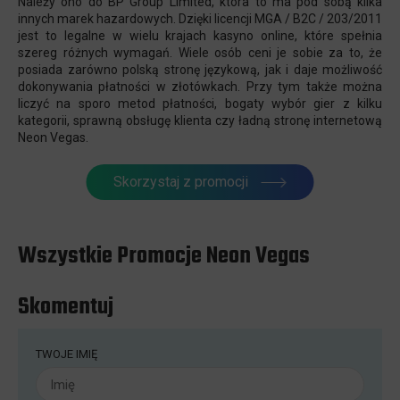
Należy ono do BP Group Limited, która to ma pod sobą kilka
innych marek hazardowych. Dzięki licencji MGA / B2C / 203/2011
jest to legalne w wielu krajach kasyno online, które spełnia
szereg różnych wymagań. Wiele osób ceni je sobie za to, że
posiada zarówno polską stronę językową, jak i daje możliwość
dokonywania płatności w złotówkach. Przy tym także można
liczyć na sporo metod płatności, bogaty wybór gier z kilku
kategorii, sprawną obsługę klienta czy ładną stronę internetową
Neon Vegas.
Skorzystaj z promocji
Wszystkie Promocje Neon Vegas
Skomentuj
TWOJE IMIĘ