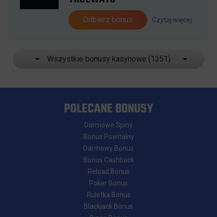
Odbierz bonus
Czytaj więcej
Wszystkie bonusy kasynowe
(1351)
POLECANE BONUSY
Darmowe Spiny
Bonus Powitalny
Darmowy Bonus
Bonus Cashback
Reload Bonus
Poker Bonus
Ruletka Bonus
Blackjack Bonus