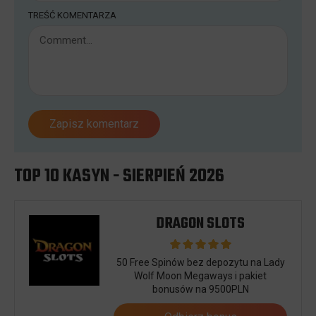
TREŚĆ KOMENTARZA
Zapisz komentarz
TOP 10 KASYN - SIERPIEŃ 2026
DRAGON SLOTS
50 Free Spinów bez depozytu na Lady
Wolf Moon Megaways i pakiet
bonusów na 9500PLN