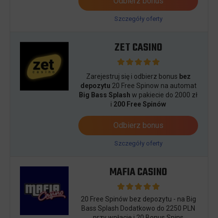
Odbierz bonus
Szczegóły oferty
ZET CASINO
Zarejestruj się i odbierz bonus
bez
depozytu
20 Free Spinow na automat
Big Bass Splash
w pakiecie do 2000 zł
i
200 Free Spinów
Odbierz bonus
Szczegóły oferty
MAFIA CASINO
20 Free Spinów bez depozytu - na Big
Bass Splash Dodatkowo do 2250 PLN
przy wpłacie i 20 Bonus Spins