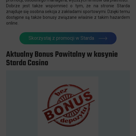
promocji, osobistego managera, wyższych limitów dla płatności.
Dobrze jest także wspomnieć o tym, że na stronie Starda
znajduje się osobna sekcja z zakładami sportowymi. Dzięki temu
dostępne są także bonusy związane właśnie z takim hazardem
online.
Skorzystaj z promocji w Starda
Aktualny Bonus Powitalny w kasynie
Starda Casino