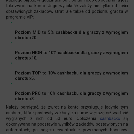
Każdego piątku, w godzinach od 9:00 do 10:00 do odebrania jest
taki zwrot na konto. Jego wysokość zależy nie tylko od ilości
obstawionych zakładów, strat, ale także od poziomu gracza w
programie VIP:
Poziom MID to 5% cashbacku dla graczy z wymogiem
obrotu x20.
Poziom HIGH to 10% cashbacku dla graczy z wymogiem
obrotu x10.
Poziom TOP to 10% cashbacku dla graczy z wymogiem
obrotu x5.
Poziom PRO to 10% cashbacku dla graczy z wymogiem
obrotu x3.
Należy pamiętać, że zwrot na konto przysługuje jedynie tym
osobom, które postawiły zakłady za sumę większą niż wartość
wygranych z nich od 50 euro. Obliczenia
cashbacku
są
dokonywane na podstawie wyników zakładów postawionych na
automatach, po odjęciu ewentualnie przyznanych bonusów.