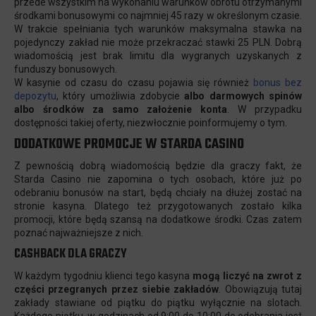
przede wszystkim na wykonaniu warunków obrotu otrzymanymi
środkami bonusowymi co najmniej 45 razy w określonym czasie.
W trakcie spełniania tych warunków maksymalna stawka na
pojedynczy zakład nie może przekraczać stawki 25 PLN. Dobrą
wiadomością jest brak limitu dla wygranych uzyskanych z
funduszy bonusowych.
W kasynie od czasu do czasu pojawia się również
bonus bez
depozytu
, który umożliwia zdobycie
albo darmowych spinów
albo środków za samo założenie konta
. W przypadku
dostępności takiej oferty, niezwłocznie poinformujemy o tym.
DODATKOWE PROMOCJE W STARDA CASINO
Z pewnością dobrą wiadomością będzie dla graczy fakt, że
Starda Casino nie zapomina o tych osobach, które już po
odebraniu bonusów na start, będą chciały na dłużej zostać na
stronie kasyna. Dlatego też przygotowanych zostało kilka
promocji, które będą szansą na dodatkowe środki. Czas zatem
poznać najważniejsze z nich.
CASHBACK DLA GRACZY
W każdym tygodniu klienci tego kasyna
mogą liczyć na zwrot z
części przegranych przez siebie zakładów
. Obowiązują tutaj
zakłady stawiane od piątku do piątku wyłącznie na slotach.