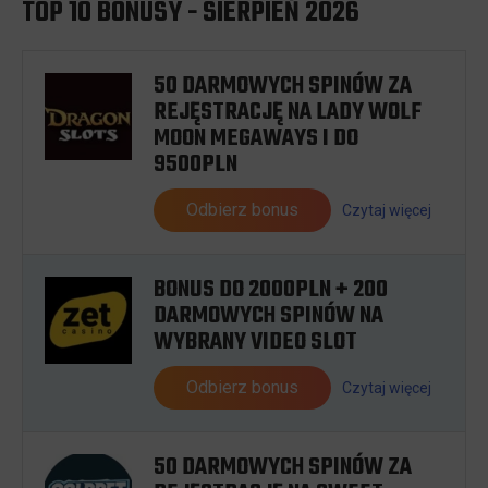
TOP 10 BONUSY - SIERPIEŃ 2026
50 DARMOWYCH SPINÓW ZA
REJĘSTRACJĘ NA LADY WOLF
MOON MEGAWAYS I DO
9500PLN
Odbierz bonus
Czytaj więcej
BONUS DO 2000PLN + 200
DARMOWYCH SPINÓW NA
WYBRANY VIDEO SLOT
Odbierz bonus
Czytaj więcej
50 DARMOWYCH SPINÓW ZA