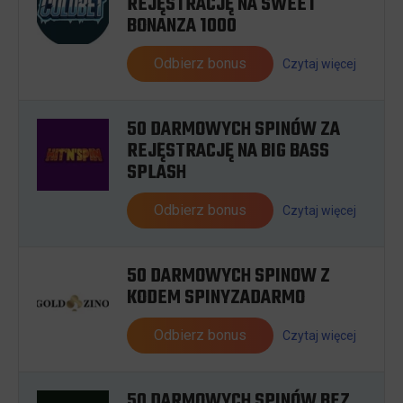
REJĘSTRACJĘ NA SWEET
BONANZA 1000
Odbierz bonus
Czytaj więcej
50 DARMOWYCH SPINÓW ZA
REJĘSTRACJĘ NA BIG BASS
SPLASH
Odbierz bonus
Czytaj więcej
50 DARMOWYCH SPINOW Z
KODEM SPINYZADARMO
Odbierz bonus
Czytaj więcej
50 DARMOWYCH SPINÓW BEZ