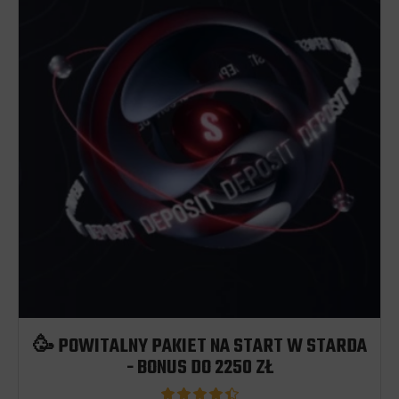
🥳 POWITALNY PAKIET NA START W STARDA
- BONUS DO 2250 ZŁ