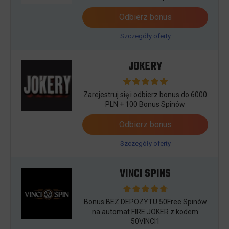
Odbierz bonus
Szczegóły oferty
JOKERY
Zarejestruj się i odbierz bonus do 6000
PLN + 100 Bonus Spinów
Odbierz bonus
Szczegóły oferty
VINCI SPINS
Bonus BEZ DEPOZYTU 50Free Spinów
na automat FIRE JOKER z kodem
50VINCI1