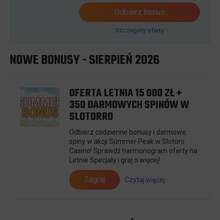
Odbierz bonus
Szczegóły oferty
NOWE BONUSY - SIERPIEŃ 2026
CASH BACK VIP EKSKLUZYWNIE
W KASYNIE 22BET
Program lojalnościowy 22BET oferuje
cashback od 5% do 11% oraz dodatkowe
korzyści dla graczy VIP. Sprawdź, jak
działa system zwrotów.
Zagraj
Czytaj więcej