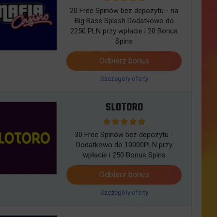
20 Free Spinów bez depozytu - na
Big Bass Splash Dodatkowo do
2250 PLN przy wpłacie i 20 Bonus
Spins
Odbierz bonus
Szczegóły oferty
SLOTORO
30 Free Spinów bez depozytu -
Dodatkowo do 10000PLN przy
wpłacie i 250 Bonus Spins
Odbierz bonus
Szczegóły oferty