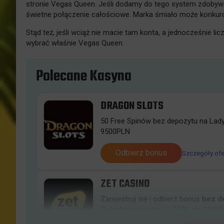
stronie Vegas Queen. Jeśli dodamy do tego system zdobyw
świetne połączenie całościowe. Marka śmiało może konkuro
Stąd też, jeśli wciąż nie macie tam konta, a jednocześnie li
wybrać właśnie Vegas Queen.
Polecane Kasyna
DRAGON SLOTS
50 Free Spinów bez depozytu na Lad
9500PLN
Odbierz bonus
Szczegóły ofe
ZET CASINO
Zarejestruj się i odbierz bonus
bez d
Splash
w pakiecie do 2000 zł i
200 F