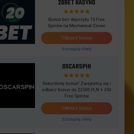
20BET KASYNO
Bonus bez depozytu 15 Free
Spinów na Mechanical Clover
Odbierz bonus
Szczegóły oferty
OSCARSPIN
Rekordowy bonus! Zarejestruj się i
odbierz bonus do 22500 PLN + 350
Free Spinów
Odbierz bonus
Szczegóły oferty