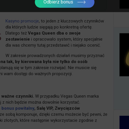
Odbierz bonus
Kasyno promocje
, to jeden z kluczowych czynników
dla których ludzie sięgają po konkretną ofertę.
Dlatego też
Vegas Queen dba o swoje
zestawienie
i opracowało system, który specjalnie
dla was chcemy tutaj przedstawić i niejako ocenić.
W zakresie prowadzonych działań musimy przyznać
ona tak, by kierowana była nie tylko do osób
planują się w tym zakresie rozwijać. Nie musicie się
ni wam dostęp do ważnych propozycji.
o ważne czynniki.
W przypadku Vegas Queen marka
ej z nich będzie można dowolnie korzystać.
a
bonus powitalny
, Salę VIP, Zwycięzców
 ze sobą komponuje, dzięki czemu możecie być pewni, że
ki złotych, które następnie wykorzystacie zgodnie z