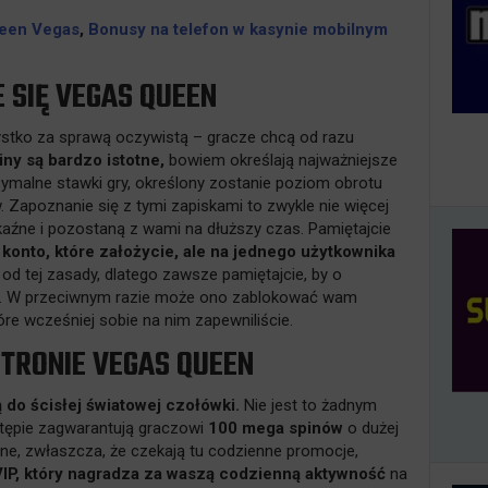
ueen Vegas
,
Bonusy na telefon w kasynie mobilnym
E SIĘ VEGAS QUEEN
stko za sprawą oczywistą – gracze chcą od razu
ny są bardzo istotne,
bowiem określają najważniejsze
symalne stawki gry, określony zostanie poziom obrotu
 Zapoznanie się z tymi zapiskami to zwykle nie więcej
okaźne i pozostaną z wami na dłuższy czas. Pamiętajcie
konto, które założycie, ale na jednego użytkownika
d tej zasady, dlatego zawsze pamiętajcie, by o
. W przeciwnym razie może ono zablokować wam
óre wcześniej sobie na nim zapewniliście.
TRONIE VEGAS QUEEN
o ścisłej światowej czołówki.
Nie jest to żadnym
stępie zagwarantują graczowi
100 mega spinów
o dużej
e, zwłaszcza, że czekają tu codzienne promocje,
VIP, który nagradza za waszą codzienną aktywność
na