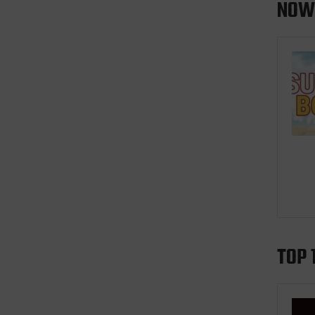
NOWE
SIERPNIOWE EKSKLUZYWNE
ULEPSZONE BONUSY W
KASYNIE V.VEGAS
Odbierz Boomerang + Pass w kasynie
V.Vegas i zyskaj 150 darmowych spinów
oraz ulepszone bonusy Boomerang
dostępne przez cały sierpień.
Zagraj
Czytaj więcej
TOP 