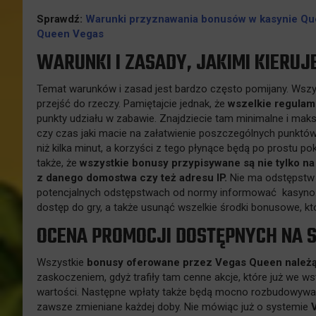
Sprawdź:
Warunki przyznawania bonusów w kasynie Q
Queen Vegas
WARUNKI I ZASADY, JAKIMI KIERUJ
Temat warunków i zasad jest bardzo często pomijany. Wszy
przejść do rzeczy. Pamiętajcie jednak, że
wszelkie regulami
punkty udziału w zabawie. Znajdziecie tam minimalne i mak
czy czas jaki macie na załatwienie poszczególnych punktów.
niż kilka minut, a korzyści z tego płynące będą po prostu p
także, że
wszystkie bonusy przypisywane są nie tylko na 
z danego domostwa czy też adresu IP.
Nie ma odstępstw o
potencjalnych odstępstwach od normy informować kasyno
dostęp do gry, a także usunąć wszelkie środki bonusowe, kt
OCENA PROMOCJI DOSTĘPNYCH NA S
Wszystkie
bonusy oferowane przez Vegas Queen należą d
zaskoczeniem, gdyż trafiły tam cenne akcje, które już we w
wartości. Następne wpłaty także będą mocno rozbudowywan
zawsze zmieniane każdej doby. Nie mówiąc już o systemie