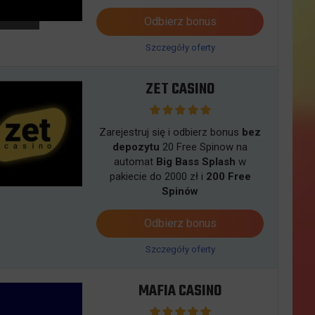
Odbierz bonus
Szczegóły oferty
ZET CASINO
Zarejestruj się i odbierz bonus
bez
depozytu
20 Free Spinow na
automat
Big Bass Splash
w
pakiecie do 2000 zł i
200 Free
Spinów
Odbierz bonus
Szczegóły oferty
MAFIA CASINO