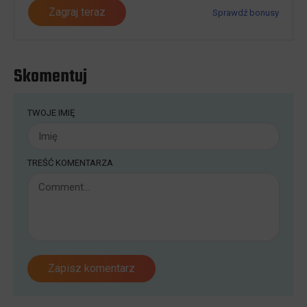
Zagraj teraz
Sprawdź bonusy
Skomentuj
TWOJE IMIĘ
TREŚĆ KOMENTARZA
Zapisz komentarz