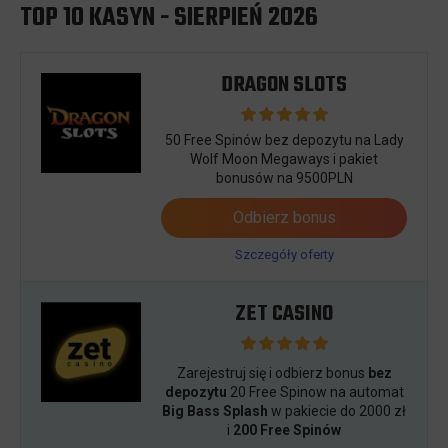
TOP 10 KASYN - SIERPIEŃ 2026
DRAGON SLOTS
50 Free Spinów bez depozytu na Lady
Wolf Moon Megaways i pakiet
bonusów na 9500PLN
Odbierz bonus
Szczegóły oferty
ZET CASINO
Zarejestruj się i odbierz bonus
bez
depozytu
20 Free Spinow na automat
Big Bass Splash
w pakiecie do 2000 zł
i
200 Free Spinów