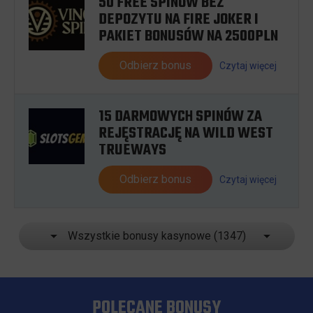
50 FREE SPINÓW BEZ
DEPOZYTU NA FIRE JOKER I
PAKIET BONUSÓW NA 2500PLN
Odbierz bonus
Czytaj więcej
15 DARMOWYCH SPINÓW ZA
REJĘSTRACJĘ NA WILD WEST
TRUEWAYS
Odbierz bonus
Czytaj więcej
Wszystkie bonusy kasynowe
(1347)
POLECANE BONUSY