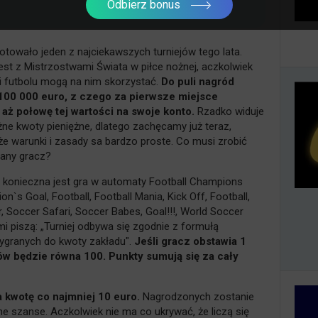
Odbierz bonus
otowało jeden z najciekawszych turniejów tego lata.
est z Mistrzostwami Świata w piłce nożnej, aczkolwiek
ni futbolu mogą na nim skorzystać.
Do puli nagród
100 000 euro, z czego za pierwsze miejsce
aż połowę tej wartości na swoje konto.
Rzadko widuje
żne kwoty pieniężne, dlatego zachęcamy już teraz,
że warunki i zasady sa bardzo proste. Co musi zrobić
any gracz?
 konieczna jest gra w automaty Football Champions
n`s Goal, Football, Football Mania, Kick Off, Football,
r, Soccer Safari, Soccer Babes, Goal!!!, World Soccer
mi piszą: „Turniej odbywa się zgodnie z formułą
ygranych do kwoty zakładu".
Jeśli gracz obstawia 1
w będzie równa 100. Punkty sumują się za cały
 kwotę co najmniej 10 euro.
Nagrodzonych zostanie
 szanse. Aczkolwiek nie ma co ukrywać, że liczą się