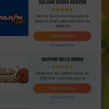
VULKAN VEGAS KASYNO
40 Free Spinów bez depozytu na
Book of Dead i pakiet bonusów na
1800PLN
Odbierz bonus
Szczegóły oferty
KASYNO WILD ROBIN
Zarejestruj się i odbierz bonus do
2200 PLN + 250 Free Spinów
Odbierz bonus
Szczegóły oferty