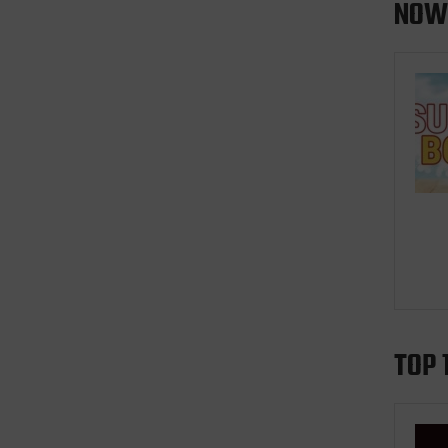
NOWE
SIERPNIOWE EKSKLUZYWNE
ULEPSZONE BONUSY W
KASYNIE V.VEGAS
Odbierz Boomerang + Pass w kasynie
V.Vegas i zyskaj 150 darmowych spinów
oraz ulepszone bonusy Boomerang
dostępne przez cały sierpień.
Zagraj
Czytaj więcej
TOP 