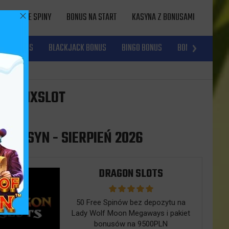
U
FREE SPINY
BONUS NA START
KASYNA Z BONUSAMI
TKA BONUS
BLACKJACK BONUS
BINGO BONUS
BONUS LOJALNO
€ W 1XSLOT
10 KASYN - SIERPIEŃ 2026
DRAGON SLOTS
50 Free Spinów bez depozytu na
Lady Wolf Moon Megaways i pakiet
bonusów na 9500PLN