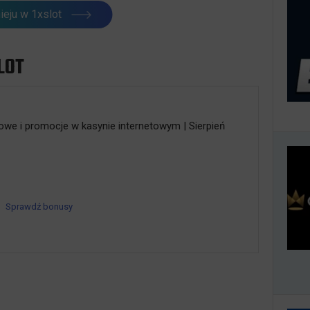
ieju w 1xslot
ig Bass Splash Dodatkowo do 2250 PLN przy wpłacie
LOT
rty
owe i promocje w kasynie internetowym | Sierpień
tkowo do 10000PLN przy wpłacie i 250 Bonus Spins
rty
Sprawdź bonusy
na Mechanical Clover
rty