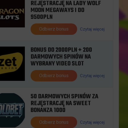
REJĘSTRACJĘ NA LADY WOLF
MOON MEGAWAYS I DO
9500PLN
Odbierz bonus
Czytaj więcej
BONUS DO 2000PLN + 200
DARMOWYCH SPINÓW NA
WYBRANY VIDEO SLOT
Odbierz bonus
Czytaj więcej
50 DARMOWYCH SPINÓW ZA
REJĘSTRACJĘ NA SWEET
BONANZA 1000
Odbierz bonus
Czytaj więcej