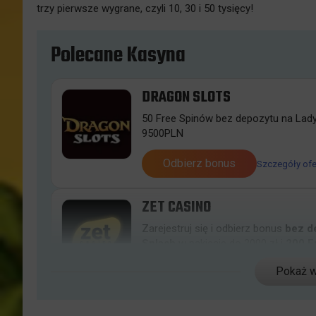
trzy pierwsze wygrane, czyli 10, 30 i 50 tysięcy!
Polecane Kasyna
DRAGON SLOTS
50 Free Spinów bez depozytu na Lad
9500PLN
Odbierz bonus
Szczegóły ofe
ZET CASINO
Zarejestruj się i odbierz bonus
bez d
Splash
w pakiecie do 2000 zł i
200 F
Pokaż w
Odbierz bonus
Szczegóły ofe