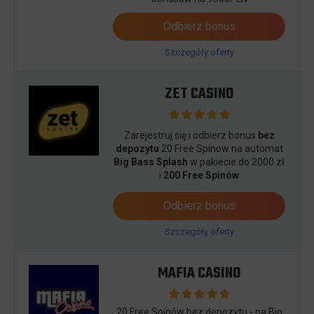
Odbierz bonus
Szczegóły oferty
ZET CASINO
Zarejestruj się i odbierz bonus
bez
depozytu
20 Free Spinow na automat
Big Bass Splash
w pakiecie do 2000 zł
i
200 Free Spinów
Odbierz bonus
Szczegóły oferty
MAFIA CASINO
20 Free Spinów bez depozytu - na Big