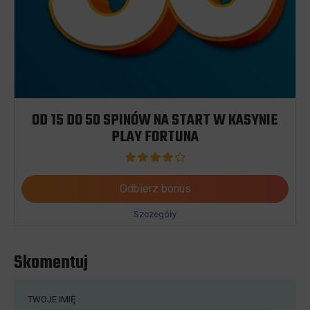
OD 15 DO 50 SPINÓW NA START W KASYNIE
PLAY FORTUNA
Odbierz bonus
Szczegóły
Skomentuj
TWOJE IMIĘ