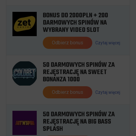
BONUS DO 2000PLN + 200
DARMOWYCH SPINÓW NA
WYBRANY VIDEO SLOT
Odbierz bonus
Czytaj więcej
50 DARMOWYCH SPINÓW ZA
REJĘSTRACJĘ NA SWEET
BONANZA 1000
Odbierz bonus
Czytaj więcej
50 DARMOWYCH SPINÓW ZA
REJĘSTRACJĘ NA BIG BASS
SPLASH