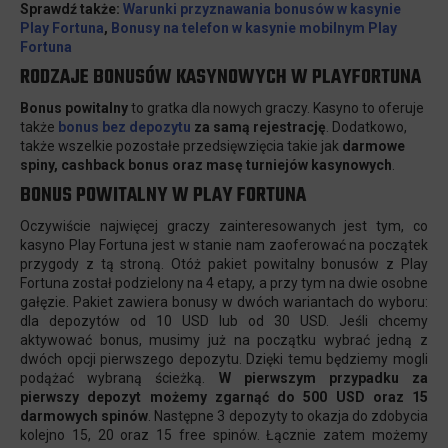
Sprawdź także:
Warunki przyznawania bonusów w kasynie
Play Fortuna
,
Bonusy na telefon w kasynie mobilnym Play
Fortuna
RODZAJE BONUSÓW KASYNOWYCH W PLAYFORTUNA
Bonus powitalny
to gratka dla nowych graczy. Kasyno to oferuje
także
bonus bez depozytu
za samą rejestrację
. Dodatkowo,
także wszelkie pozostałe przedsięwzięcia takie jak
darmowe
spiny, cashback bonus oraz masę turniejów kasynowych
.
BONUS POWITALNY W PLAY FORTUNA
Oczywiście najwięcej graczy zainteresowanych jest tym, co
kasyno Play Fortuna jest w stanie nam zaoferować na początek
przygody z tą stroną. Otóż pakiet powitalny bonusów z Play
Fortuna został podzielony na 4 etapy, a przy tym na dwie osobne
gałęzie. Pakiet zawiera bonusy w dwóch wariantach do wyboru:
dla depozytów od 10 USD lub od 30 USD. Jeśli chcemy
aktywować bonus, musimy już na początku wybrać jedną z
dwóch opcji pierwszego depozytu. Dzięki temu będziemy mogli
podążać wybraną ścieżką.
W pierwszym przypadku za
pierwszy depozyt możemy zgarnąć do 500 USD oraz 15
darmowych spinów
. Następne 3 depozyty to okazja do zdobycia
kolejno 15, 20 oraz 15 free spinów. Łącznie zatem możemy