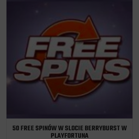
50 FREE SPINÓW W SLOCIE BERRYBURST W
PLAYFORTUNA