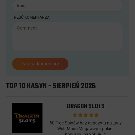
TREŚĆ KOMENTARZA
Zapisz komentarz
TOP 10 KASYN - SIERPIEŃ 2026
DRAGON SLOTS
50 Free Spinów bez depozytu na Lady
Wolf Moon Megaways i pakiet
bonusów na 9500PLN