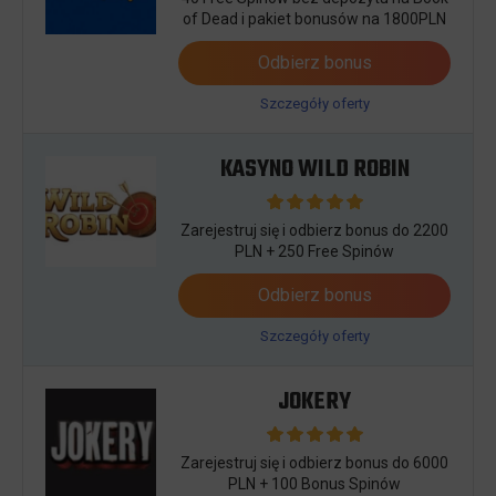
of Dead i pakiet bonusów na 1800PLN
Odbierz bonus
Szczegóły oferty
KASYNO WILD ROBIN
Zarejestruj się i odbierz bonus do 2200
PLN + 250 Free Spinów
Odbierz bonus
Szczegóły oferty
JOKERY
Zarejestruj się i odbierz bonus do 6000
PLN + 100 Bonus Spinów