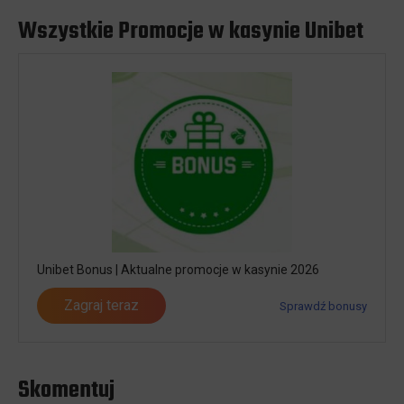
Bass Splash Dodatkowo do 2250 PLN
przy wpłacie i 20 Bonus Spins
Wszystkie Promocje w kasynie Unibet
Odbierz bonus
Szczegóły oferty
SLOTORO
30 Free Spinów bez depozytu -
Dodatkowo do 10000PLN przy wpłacie
i 250 Bonus Spins
Odbierz bonus
Szczegóły oferty
20BET KASYNO
Unibet Bonus | Aktualne promocje w kasynie 2026
Bonus bez depozytu 15 Free Spinów
Zagraj teraz
Sprawdź bonusy
na Mechanical Clover
Odbierz bonus
Szczegóły oferty
Skomentuj