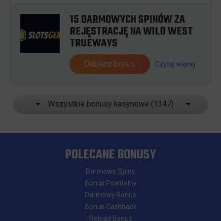
15 DARMOWYCH SPINÓW ZA
REJĘSTRACJĘ NA WILD WEST
TRUEWAYS
Odbierz bonus
Czytaj więcej
Wszystkie bonusy kasynowe
(1347)
POLECANE BONUSY
Darmowe Spiny
Bonus Powitalny
Darmowy Bonus
Bonus Cashback
Reload Bonus