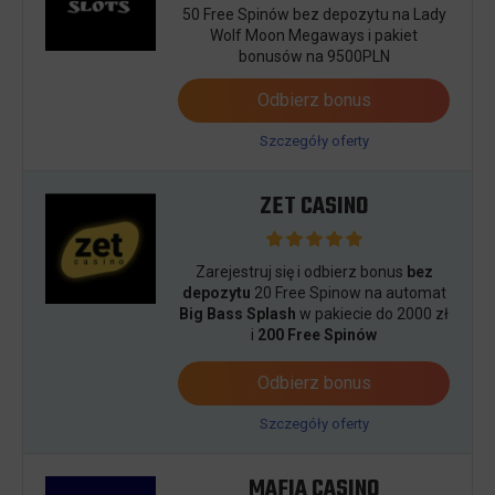
50 Free Spinów bez depozytu na Lady
Wolf Moon Megaways i pakiet
bonusów na 9500PLN
Odbierz bonus
Szczegóły oferty
ZET CASINO
Zarejestruj się i odbierz bonus
bez
depozytu
20 Free Spinow na automat
Big Bass Splash
w pakiecie do 2000 zł
i
200 Free Spinów
Odbierz bonus
Szczegóły oferty
MAFIA CASINO