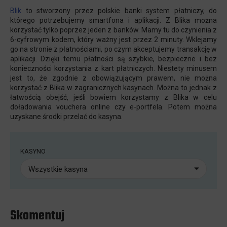
Blik
to stworzony przez polskie banki system płatniczy, do
którego potrzebujemy smartfona i aplikacji. Z Blika można
korzystać tylko poprzez jeden z banków. Mamy tu do czynienia z
6-cyfrowym kodem, który ważny jest przez 2 minuty. Wklejamy
go na stronie z płatnościami, po czym akceptujemy transakcję w
aplikacji. Dzięki temu płatności są szybkie, bezpieczne i bez
konieczności korzystania z kart płatniczych. Niestety minusem
jest to, że zgodnie z obowiązującym prawem, nie można
korzystać z Blika w zagranicznych kasynach. Można to jednak z
łatwością obejść, jeśli bowiem korzystamy z Blika w celu
doładowania vouchera online czy e-portfela. Potem można
uzyskane środki przelać do kasyna.
KASYNO
Skomentuj