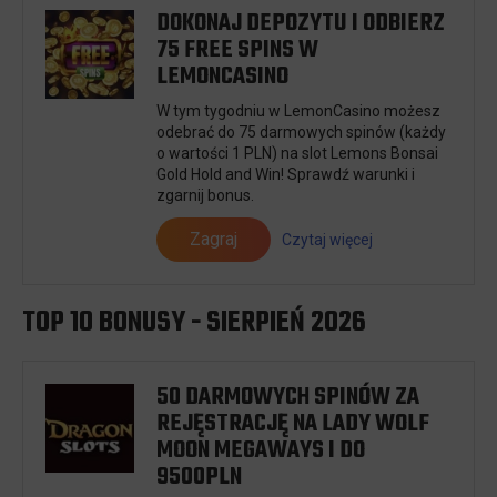
50 FS Z NIEDZIELNYM
DOŁADOWANIEM VIP W
DRAGONSLOTS
Zgarnij już teraz do 50 Mega Spinów o
wartości 5 PLN każdy w promocji
Niedzielne Doładowanie VIP w
DragonSlots! Sprawdź szczegóły i
warunki oferty na naszej stronie.
Zagraj
Czytaj więcej
TOP 10 BONUSY - SIERPIEŃ 2026
50 DARMOWYCH SPINÓW ZA
REJĘSTRACJĘ NA LADY WOLF
MOON MEGAWAYS I DO
9500PLN