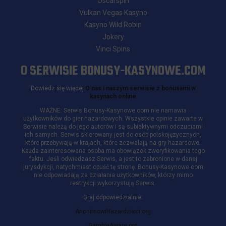
Oscarspin
Vulkan Vegas Kasyno
Kasyno Wild Robin
Jokery
Vinci Spins
O SERWISIE BONUSY-KASYNOWE.COM
Dowiedz się więcej
O nas i naszym serwisie z bonusami w
kasynach online
WAŻNE: Serwis Bonusy-Kasynowe.com nie namawia
użytkowników do gier hazardowych. Wszystkie opinie zawarte w
Serwisie należą do jego autorów i są subiektywnymi odczuciami
ich samych. Serwis skierowany jest do osób polskojęzycznych,
które przebywają w krajach, które zezwalają na gry hazardowe.
Każda zainteresowana osoba ma obowiązek zweryfikowania tego
faktu. Jeśli odwiedzasz Serwis, a jest to zabronione w danej
jurysdykcji, natychmiast opuść tę stronę. Bonusy-Kasynowe.com
nie odpowiadają za działania użytkowników, którzy mimo
restrykcji wykorzystują Serwis.
Graj odpowiedzialnie:
AnonimowiHazardzisci.org
GambleAware.org