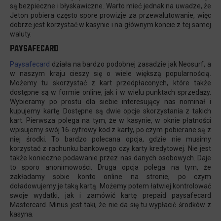
są bezpieczne i błyskawiczne. Warto mieć jednak na uwadze, że
Jeton pobiera często spore prowizje za przewalutowanie, więc
dobrze jest korzystać w kasynie i na głównym koncie z tej samej
waluty.
PAYSAFECARD
Paysafecard
działa na bardzo podobnej zasadzie jak Neosurf, a
w naszym kraju cieszy się o wiele większą popularnością.
Możemy tu skorzystać z kart przedpłaconych, które także
dostępne są w formie online, jak i w wielu punktach sprzedaży.
Wybieramy po prostu dla siebie interesujący nas nominał i
kupujemy kartę. Dostępne są dwie opcje skorzystania z takich
kart. Pierwsza polega na tym, że w kasynie, w oknie płatności
wpisujemy swój 16-cyfrowy kod z karty, po czym pobierane są z
niej środki. To bardzo polecana opcja, gdzie nie musimy
korzystać z rachunku bankowego czy karty kredytowej. Nie jest
także konieczne podawanie przez nas danych osobowych. Daje
to sporo anonimowości. Druga opcja polega na tym, że
zakładamy sobie konto online na stronie, po czym
doładowujemy je taką kartą. Możemy potem łatwiej kontrolować
swoje wydatki, jak i zamówić kartę prepaid paysafecard
Mastercard. Minus jest taki, że nie da się tu wypłacić środków z
kasyna.