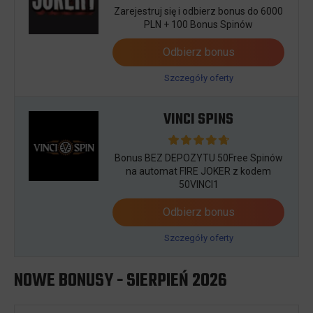
Zarejestruj się i odbierz bonus do 6000
PLN + 100 Bonus Spinów
Odbierz bonus
Szczegóły oferty
VINCI SPINS
Bonus BEZ DEPOZYTU 50Free Spinów
na automat FIRE JOKER z kodem
50VINCI1
Odbierz bonus
Szczegóły oferty
NOWE BONUSY - SIERPIEŃ 2026