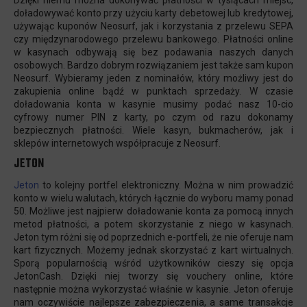
Dzięki niemu można dokonywać płatności w tysiącach miejsc,
doładowywać konto przy użyciu karty debetowej lub kredytowej,
używając kuponów Neosurf, jak i korzystania z przelewu SEPA
czy międzynarodowego przelewu bankowego. Płatności online
w kasynach odbywają się bez podawania naszych danych
osobowych. Bardzo dobrym rozwiązaniem jest także sam kupon
Neosurf. Wybieramy jeden z nominałów, który możliwy jest do
zakupienia online bądź w punktach sprzedaży. W czasie
doładowania konta w kasynie musimy podać nasz 10-cio
cyfrowy numer PIN z karty, po czym od razu dokonamy
bezpiecznych płatności. Wiele kasyn, bukmacherów, jak i
sklepów internetowych współpracuje z Neosurf.
JETON
Jeton
to kolejny portfel elektroniczny. Można w nim prowadzić
konto w wielu walutach, których łącznie do wyboru mamy ponad
50. Możliwe jest najpierw doładowanie konta za pomocą innych
metod płatności, a potem skorzystanie z niego w kasynach.
Jeton tym różni się od poprzednich e-portfeli, że nie oferuje nam
kart fizycznych. Możemy jednak skorzystać z kart wirtualnych.
Sporą popularnością wśród użytkowników cieszy się opcja
JetonCash. Dzięki niej tworzy się vouchery online, które
następnie można wykorzystać właśnie w kasynie. Jeton oferuje
nam oczywiście najlepsze zabezpieczenia, a same transakcje