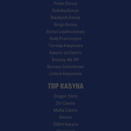
Poker Bonus
Ruletka Bonus
Blackjack Bonus
Bingo Bonus
Bonus Lojalnościowy
Kody Promocyjne
Turnieje Kasynowe
Kasyno za Darmo
Bonusy dla VIP
Bonusy Gotówkowe
Loterie Kasynowe
TOP KASYNA
Dragon Slots
Zet Casino
Mafia Casino
Slotoro
20Bet Kasyno