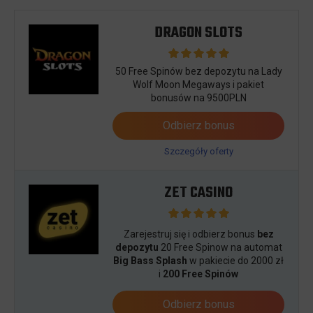
DRAGON SLOTS
50 Free Spinów bez depozytu na Lady
Wolf Moon Megaways i pakiet
bonusów na 9500PLN
Odbierz bonus
Szczegóły oferty
ZET CASINO
Zarejestruj się i odbierz bonus
bez
depozytu
20 Free Spinow na automat
Big Bass Splash
w pakiecie do 2000 zł
i
200 Free Spinów
Odbierz bonus