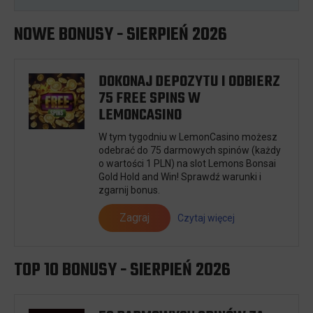
NOWE BONUSY - SIERPIEŃ 2026
DOKONAJ DEPOZYTU I ODBIERZ
75 FREE SPINS W
LEMONCASINO
W tym tygodniu w LemonCasino możesz
odebrać do 75 darmowych spinów (każdy
o wartości 1 PLN) na slot Lemons Bonsai
Gold Hold and Win! Sprawdź warunki i
zgarnij bonus.
Zagraj
Czytaj więcej
TOP 10 BONUSY - SIERPIEŃ 2026