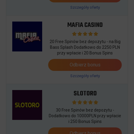
Szczegóły oferty
MAFIA CASINO
20 Free Spinów bez depozytu - na Big
Bass Splash Dodatkowo do 2250 PLN
przy wpłacie i 20 Bonus Spins
Odbierz bonus
Szczegóły oferty
SLOTORO
30 Free Spinów bez depozytu -
Dodatkowo do 10000PLN przy wpłacie
i 250 Bonus Spins
Odbierz bonus