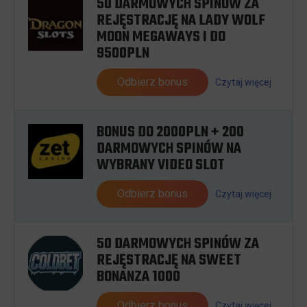
50 DARMOWYCH SPINÓW ZA
REJĘSTRACJĘ NA LADY WOLF
MOON MEGAWAYS I DO
9500PLN
Odbierz bonus
Czytaj więcej
BONUS DO 2000PLN + 200
DARMOWYCH SPINÓW NA
WYBRANY VIDEO SLOT
Odbierz bonus
Czytaj więcej
50 DARMOWYCH SPINÓW ZA
REJĘSTRACJĘ NA SWEET
BONANZA 1000
Odbierz bonus
Czytaj więcej