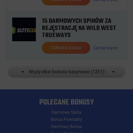
15 DARMOWYCH SPINÓW ZA
REJĘSTRACJĘ NA WILD WEST
TRUEWAYS
Odbierz bonus
Czytaj więcej
Wszystkie bonusy kasynowe
(1351)
POLECANE BONUSY
Darmowe Spiny
Bonus Powitalny
Darmowy Bonus