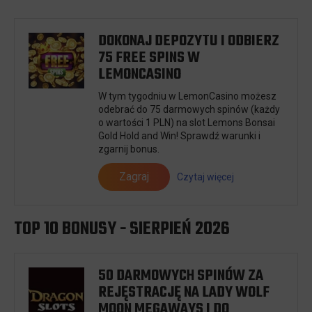
DOKONAJ DEPOZYTU I ODBIERZ
75 FREE SPINS W
LEMONCASINO
W tym tygodniu w LemonCasino możesz
odebrać do 75 darmowych spinów (każdy
o wartości 1 PLN) na slot Lemons Bonsai
Gold Hold and Win! Sprawdź warunki i
zgarnij bonus.
Zagraj
Czytaj więcej
TOP 10 BONUSY - SIERPIEŃ 2026
50 DARMOWYCH SPINÓW ZA
REJĘSTRACJĘ NA LADY WOLF
MOON MEGAWAYS I DO