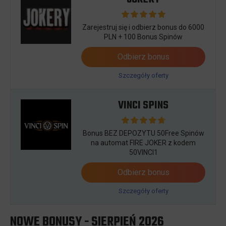
Zarejestruj się i odbierz bonus do 6000
PLN + 100 Bonus Spinów
Odbierz bonus
Szczegóły oferty
VINCI SPINS
Bonus BEZ DEPOZYTU 50Free Spinów
na automat FIRE JOKER z kodem
50VINCI1
Odbierz bonus
Szczegóły oferty
NOWE BONUSY - SIERPIEŃ 2026