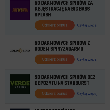
50 DARMOWYCH SPINÓW ZA
REJĘSTRACJĘ NA BIG BASS
SPLASH
Odbierz bonus
Czytaj więcej
50 DARMOWYCH SPINOW Z
KODEM SPINYZADARMO
Odbierz bonus
Czytaj więcej
50 DARMOWYCH SPINÓW BEZ
DEPOZYTU NA STARBURST
Odbierz bonus
Czytaj więcej