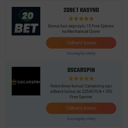
20BET KASYNO
Bonus bez depozytu 15 Free Spinów
na Mechanical Clover
Odbierz bonus
Szczegóły oferty
OSCARSPIN
Rekordowy bonus! Zarejestruj się i
odbierz bonus do 22500 PLN + 350
Free Spinów
Odbierz bonus
Szczegóły oferty