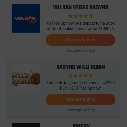
VULKAN VEGAS KASYNO
40 Free Spinów bez depozytu na Book
of Dead i pakiet bonusów na 1800PLN
Odbierz bonus
Szczegóły oferty
KASYNO WILD ROBIN
Zarejestruj się i odbierz bonus do 2200
PLN + 250 Free Spinów
Odbierz bonus
Szczegóły oferty
JOKERY