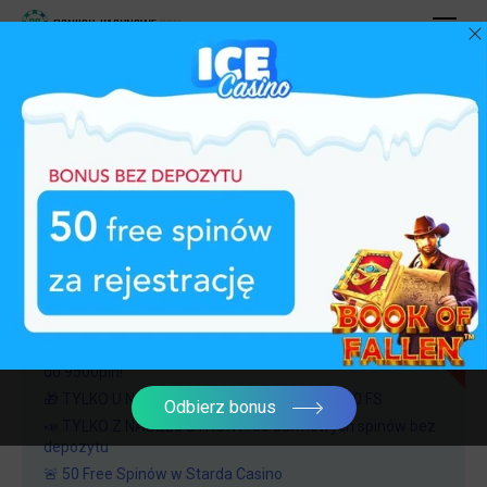
BONUSY-KASYNOWE
.COM
DARMOWE SPINY
BONUS POWITALNY
DARMOWY BONUS
BONUSY KASYNOWE
BETSSON BONUS
GRA TYGODNIA Z SZANSĄ NA 45 FREE
SPINÓW DZIENNIE W BETSSON
FREE SPINY
Zapraszamy po free spiny:
🎁 50 Darmowych Spinów za rejestracje! I bonus powitalny
do 9500pln!
🎁 TYLKO U NAS! 150% aż do 800EUR oraz 200 FS
Odbierz bonus
📣 TYLKO Z NASZEJ STRONY! 50 darmowych spinów bez
depozytu
🚨 50 Free Spinów w Starda Casino