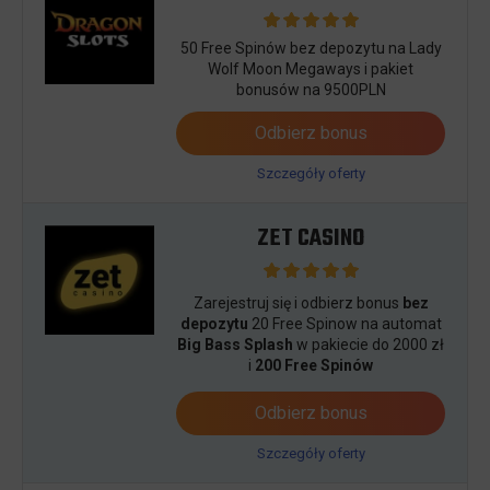
50 Free Spinów bez depozytu na Lady
Wolf Moon Megaways i pakiet
bonusów na 9500PLN
Odbierz bonus
Szczegóły oferty
ZET CASINO
Zarejestruj się i odbierz bonus
bez
depozytu
20 Free Spinow na automat
Big Bass Splash
w pakiecie do 2000 zł
i
200 Free Spinów
Odbierz bonus
Szczegóły oferty