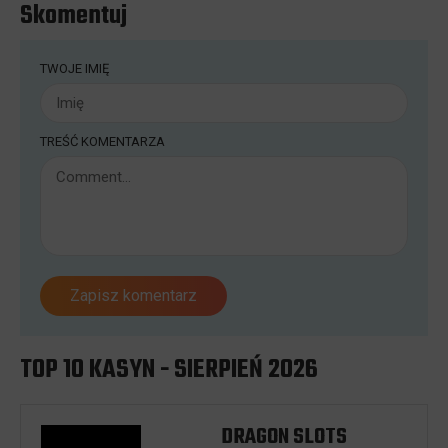
Skomentuj
Odbierz bonus
Szczegóły oferty
TWOJE IMIĘ
SLOTORO
30 Free Spinów bez depozytu -
Dodatkowo do 10000PLN przy wpłacie
TREŚĆ KOMENTARZA
i 250 Bonus Spins
Odbierz bonus
Szczegóły oferty
20BET KASYNO
Bonus bez depozytu 15 Free Spinów
Zapisz komentarz
na Mechanical Clover
Odbierz bonus
Szczegóły oferty
TOP 10 KASYN - SIERPIEŃ 2026
DRAGON SLOTS