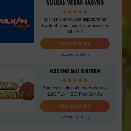
VULKAN VEGAS KASYNO
40 Free Spinów bez depozytu na
Book of Dead i pakiet bonusów na
1800PLN
Odbierz bonus
Szczegóły oferty
KASYNO WILD ROBIN
Zarejestruj się i odbierz bonus do
2200 PLN + 250 Free Spinów
Odbierz bonus
Szczegóły oferty