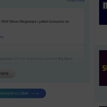
Przejdź dalej
y Wolf Moon Megaways i pakiet bonusów na
rty
epozytu
20 Free Spinow na automat
Big Bass
ree Spinów
ięcej
rty
synowych w LSbet
ig Bass Splash Dodatkowo do 2250 PLN przy wpłacie