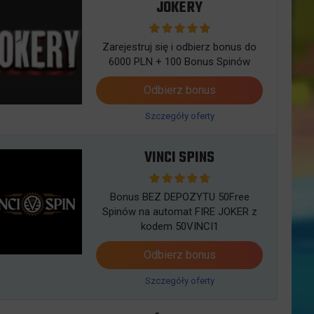
JOKERY
Zarejestruj się i odbierz bonus do
6000 PLN + 100 Bonus Spinów
Odbierz bonus
Szczegóły oferty
VINCI SPINS
Bonus BEZ DEPOZYTU 50Free
Spinów na automat FIRE JOKER z
kodem 50VINCI1
Odbierz bonus
Szczegóły oferty