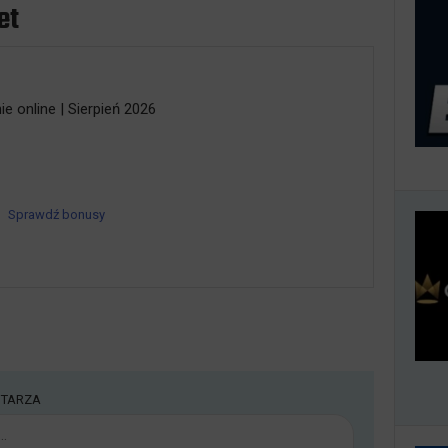
et
rty
e online | Sierpień 2026
tkowo do 10000PLN przy wpłacie i 250 Bonus Spins
rty
Sprawdź bonusy
na Mechanical Clover
rty
NTARZA