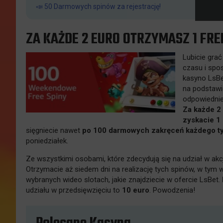
📣 50 Darmowych spinów za rejestrację!
ZA KAŻDE 2 EURO OTRZYMASZ 1 FRE
Lubicie gra
czasu i spo
kasyno LsBe
na podstawi
odpowiednie
Za każde 2 
zyskacie 1
sięgniecie nawet
po 100 darmowych zakręceń każdego t
poniedziałek.
Ze wszystkimi osobami, które zdecydują się na udział w akc
Otrzymacie aż siedem dni na realizację tych spinów, w tym 
wybranych wideo slotach, jakie znajdziecie w ofercie LsBet.
udziału w przedsięwzięciu to
10 euro
. Powodzenia!