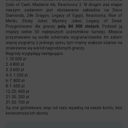
Coils of Cash, Madame Ink, Reactoonz 2. W drugim zaś etapie
naszym zadaniem jest obstawianie zakładów na Disco
Diamonds, 24k Dragon, Legacy of Egypt, Reactoonz, Rise of
Merlin, Sticky Joker, Mystery Joker, Legacy of Dead.
Przygotowano dla graczy
pulę 84 000 złotych
. Podzieli ją
między siebie 50 najlepszych uczestników turnieju. Miejsca
przyznawane są wedle schematu wygrana/stawka. Im zatem
więcej wygramy z jednego spinu, tym mamy większe szanse na
znalezienie się wśród nagrodzonych graczy.
Nagrody wyglądają następująco:
1. 20 000 zł
2. 4 800 zł
3. 3 600 zł
4-5. 1 200 zł
6-7. 800 zł
8-1. 600 zł
12-20. 400 zł
21-30. 200 zł
31-50. 100 zł
Są one gotówkowe, więc od razu wpadną na nasze konto, bez
konieczności ich obrotu.