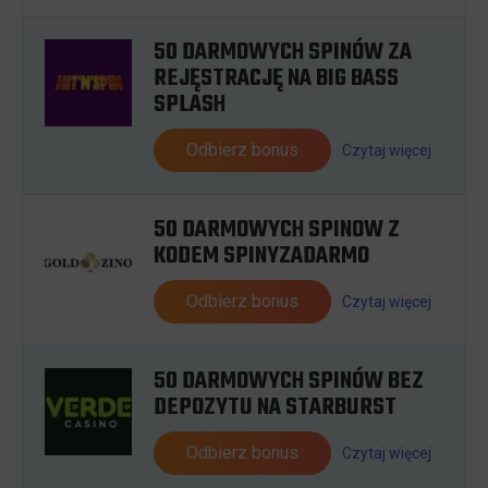
50 DARMOWYCH SPINÓW ZA
REJĘSTRACJĘ NA BIG BASS
SPLASH
Odbierz bonus
Czytaj więcej
50 DARMOWYCH SPINOW Z
KODEM SPINYZADARMO
Odbierz bonus
Czytaj więcej
50 DARMOWYCH SPINÓW BEZ
DEPOZYTU NA STARBURST
Odbierz bonus
Czytaj więcej