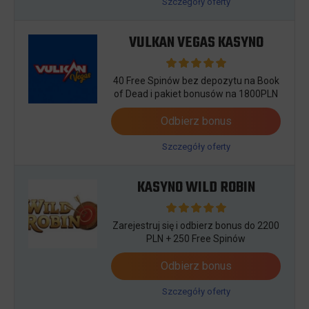
Szczegóły oferty
VULKAN VEGAS KASYNO
40 Free Spinów bez depozytu na Book
of Dead i pakiet bonusów na 1800PLN
Odbierz bonus
Szczegóły oferty
KASYNO WILD ROBIN
Zarejestruj się i odbierz bonus do 2200
PLN + 250 Free Spinów
Odbierz bonus
Szczegóły oferty