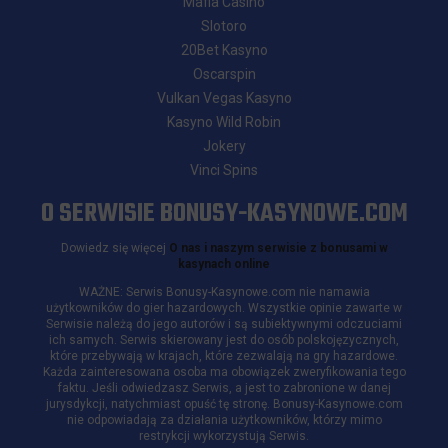
Mafia Casino
Slotoro
20Bet Kasyno
Oscarspin
Vulkan Vegas Kasyno
Kasyno Wild Robin
Jokery
Vinci Spins
O SERWISIE BONUSY-KASYNOWE.COM
Dowiedz się więcej
O nas i naszym serwisie z bonusami w
kasynach online
WAŻNE: Serwis Bonusy-Kasynowe.com nie namawia
użytkowników do gier hazardowych. Wszystkie opinie zawarte w
Serwisie należą do jego autorów i są subiektywnymi odczuciami
ich samych. Serwis skierowany jest do osób polskojęzycznych,
które przebywają w krajach, które zezwalają na gry hazardowe.
Każda zainteresowana osoba ma obowiązek zweryfikowania tego
faktu. Jeśli odwiedzasz Serwis, a jest to zabronione w danej
jurysdykcji, natychmiast opuść tę stronę. Bonusy-Kasynowe.com
nie odpowiadają za działania użytkowników, którzy mimo
restrykcji wykorzystują Serwis.