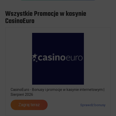
20 Free Spinów bez depozytu - na Big
Bass Splash Dodatkowo do 2250 PLN
przy wpłacie i 20 Bonus Spins
Wszystkie Promocje w kasynie
CasinoEuro
Odbierz bonus
Szczegóły oferty
SLOTORO
30 Free Spinów bez depozytu -
Dodatkowo do 10000PLN przy wpłacie
i 250 Bonus Spins
Odbierz bonus
Szczegóły oferty
20BET KASYNO
Bonus bez depozytu 15 Free Spinów
CasinoEuro - Bonusy i promocje w kasynie internetowym |
na Mechanical Clover
Sierpień 2026
Zagraj teraz
Sprawdź bonusy
Odbierz bonus
Szczegóły oferty