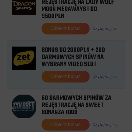
REJĘSTRACJĘ NA LADY WOLF
MOON MEGAWAYS I DO
9500PLN
Odbierz bonus
Czytaj więcej
BONUS DO 2000PLN + 200
DARMOWYCH SPINÓW NA
WYBRANY VIDEO SLOT
Odbierz bonus
Czytaj więcej
50 DARMOWYCH SPINÓW ZA
REJĘSTRACJĘ NA SWEET
BONANZA 1000
Odbierz bonus
Czytaj więcej