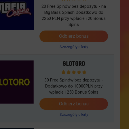
20 Free Spinów bez depozytu - na
Big Bass Splash Dodatkowo do
2250 PLN przy wpłacie i 20 Bonus
Spins
Odbierz bonus
Szczegóły oferty
SLOTORO
30 Free Spinów bez depozytu -
Dodatkowo do 10000PLN przy
wpłacie i 250 Bonus Spins
Odbierz bonus
Szczegóły oferty