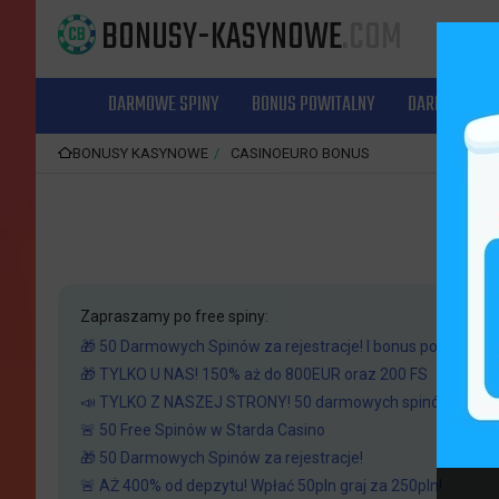
BONUSY-KASYNOWE
.COM
DARMOWE SPINY
BONUS POWITALNY
DARMOWY BO
BONUSY KASYNOWE
CASINOEURO BONUS
CODZ
Zapraszamy po free spiny:
🎁 50 Darmowych Spinów za rejestracje! I bonus powitalny 
🎁 TYLKO U NAS! 150% aż do 800EUR oraz 200 FS
📣 TYLKO Z NASZEJ STRONY! 50 darmowych spinów bez d
🚨 50 Free Spinów w Starda Casino
🎁 50 Darmowych Spinów za rejestracje!
🚨 AŻ 400% od depzytu! Wpłać 50pln graj za 250pln!