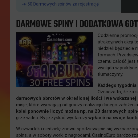
📣 50 Darmowych spinów za rejestrację!
DARMOWE SPINY I DODATKOWA GOT
Codzienne promocje
atrakcyjnych akcji t
niedzieli będzieci
formach. Przedsięwz
czemu całość jest 
wygląda w praktyce 
tłumaczymy.
Każdego tygodnia
Oznacza to, że za 
darmowych obrotów w określonej ilości i we wskazanej
misje, które wymagają od graczy realizacji danego założenia
kolei ponownie liczyć można np. na 20 darmowych spin
grze wideo. By je zyskać wystarczy
wpłacić na swoje kont
W czwartek i niedzielę znowu spodziewajcie się wyznaczonyc
spins, a w soboty worki z nagrodami. CasinoEuro bardzo rza