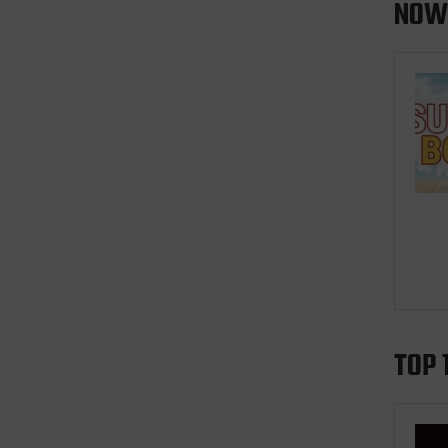
NOWE
OFERTA LETNIA 15 000 ZŁ + 350
DARMOWYCH SPINÓW W
SLOTORRO
Odbierz codzienne bonusy i darmowe
spiny w akcji Summer Peak w Slotoro
Casino! Sprawdź harmonogram oferty
na Letnie Specjały i graj o więcej!
Zagraj
Czytaj więcej
TOP 