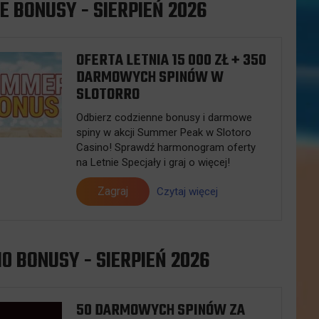
 BONUSY - SIERPIEŃ 2026
CASH BACK VIP EKSKLUZYWNIE
W KASYNIE 22BET
Program lojalnościowy 22BET oferuje
cashback od 5% do 11% oraz
dodatkowe korzyści dla graczy VIP.
Sprawdź, jak działa system zwrotów.
Zagraj
Czytaj więcej
10 BONUSY - SIERPIEŃ 2026
50 DARMOWYCH SPINÓW ZA