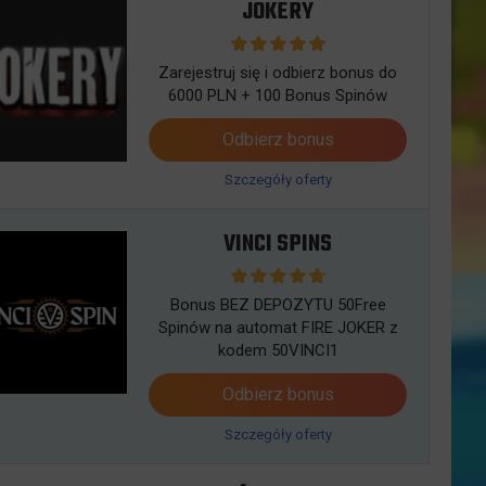
JOKERY
Zarejestruj się i odbierz bonus do
6000 PLN + 100 Bonus Spinów
Odbierz bonus
Szczegóły oferty
VINCI SPINS
Bonus BEZ DEPOZYTU 50Free
Spinów na automat FIRE JOKER z
kodem 50VINCI1
Odbierz bonus
Szczegóły oferty