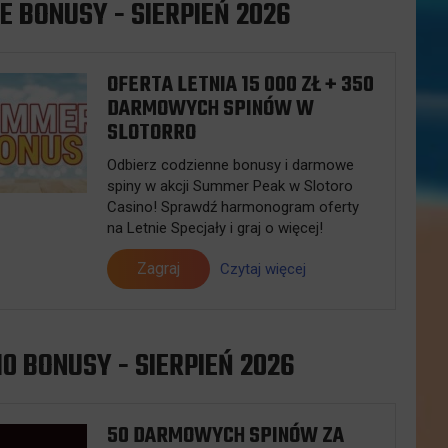
 BONUSY - SIERPIEŃ 2026
OFERTA LETNIA 15 000 ZŁ + 350
DARMOWYCH SPINÓW W
SLOTORRO
Odbierz codzienne bonusy i darmowe
spiny w akcji Summer Peak w Slotoro
Casino! Sprawdź harmonogram oferty
na Letnie Specjały i graj o więcej!
Zagraj
Czytaj więcej
10 BONUSY - SIERPIEŃ 2026
50 DARMOWYCH SPINÓW ZA