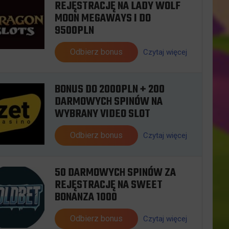
REJĘSTRACJĘ NA LADY WOLF
MOON MEGAWAYS I DO
9500PLN
Odbierz bonus
Czytaj więcej
BONUS DO 2000PLN + 200
DARMOWYCH SPINÓW NA
WYBRANY VIDEO SLOT
Odbierz bonus
Czytaj więcej
50 DARMOWYCH SPINÓW ZA
REJĘSTRACJĘ NA SWEET
BONANZA 1000
Odbierz bonus
Czytaj więcej