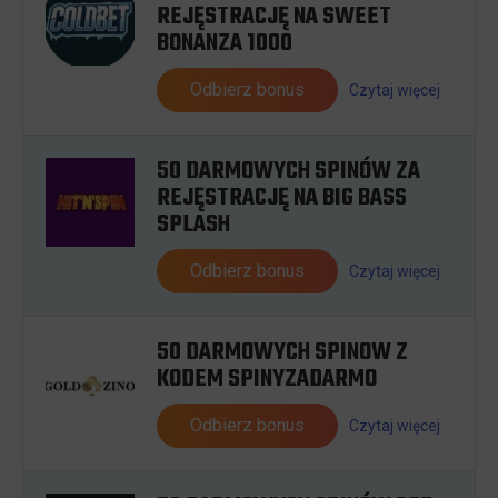
REJĘSTRACJĘ NA SWEET
BONANZA 1000
Odbierz bonus
Czytaj więcej
50 DARMOWYCH SPINÓW ZA
REJĘSTRACJĘ NA BIG BASS
SPLASH
Odbierz bonus
Czytaj więcej
50 DARMOWYCH SPINOW Z
KODEM SPINYZADARMO
Odbierz bonus
Czytaj więcej