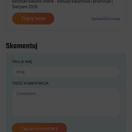
Betchan kasyno online - bonusy kasynowe i promocje |
Sierpień 2026
Zagraj teraz
Sprawdź bonusy
Skomentuj
TWOJE IMIĘ
TREŚĆ KOMENTARZA
Zapisz komentarz