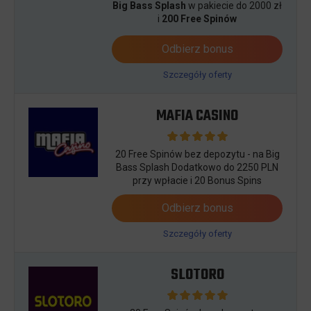
Big Bass Splash
w pakiecie do 2000 zł
i
200 Free Spinów
Odbierz bonus
Szczegóły oferty
MAFIA CASINO
20 Free Spinów bez depozytu - na Big
Bass Splash Dodatkowo do 2250 PLN
przy wpłacie i 20 Bonus Spins
Odbierz bonus
Szczegóły oferty
SLOTORO