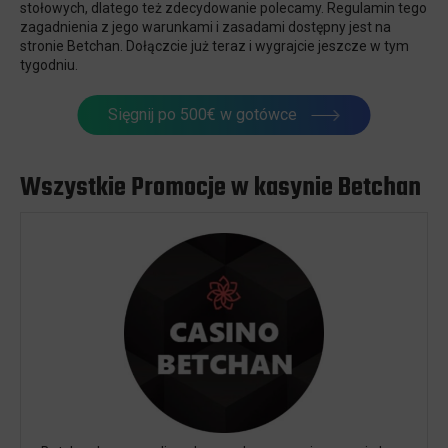
stołowych, dlatego też zdecydowanie polecamy. Regulamin tego
zagadnienia z jego warunkami i zasadami dostępny jest na
stronie Betchan. Dołączcie już teraz i wygrajcie jeszcze w tym
tygodniu.
Sięgnij po 500€ w gotówce
Wszystkie Promocje w kasynie Betchan