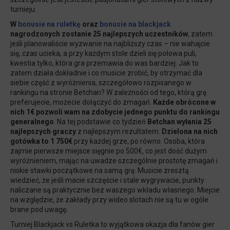
turnieju.
W
bonusie na ruletkę
oraz
bonusie na blackjack
nagrodzonych zostanie 25 najlepszych uczestników
, zatem
jeśli planowaliście wyzwanie na najbliższy czas – nie wahajcie
się, czas ucieka, a przy każdym stole dzieli się połowa puli,
kwestia tylko, która gra przemawia do was bardziej. Jak to
zatem działa dokładnie i co musicie zrobić, by otrzymać dla
siebie część z wyróżnienia, szczegółowo rozpisanego w
rankingu na stronie Betchan? W zależności od tego, którą grę
preferujecie, możecie dołączyć do zmagań.
Każde obrócone w
nich 1€ pozwoli wam na zdobycie jednego punktu do rankingu
generalnego
. Na tej podstawie co tydzień
Betchan wyłania 25
najlepszych graczy
z najlepszym rezultatem.
Dzielona na nich
gotówka to 1 750€
przy każdej grze, po równo. Osoba, która
zajmie pierwsze miejsce sięgnie po 500€, co jest dość dużym
wyróżnieniem, mając na uwadze szczególnie prostotę zmagań i
niskie stawki początkowe na samą grę. Musicie zresztą
wiedzieć, że jeśli macie szczęście i stale wygrywacie, punkty
naliczane są praktycznie bez waszego wkładu własnego. Miejcie
na względzie, że zakłady przy wideo slotach nie są tu w ogóle
brane pod uwagę.
Turniej Blackjack vs Ruletka to wyjątkowa okazja dla fanów gier