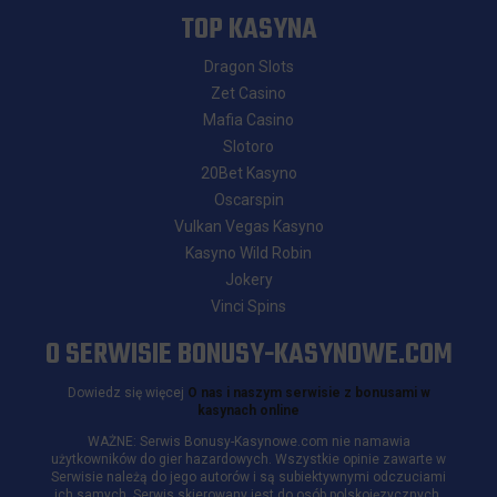
TOP KASYNA
Dragon Slots
Zet Casino
Mafia Casino
Slotoro
20Bet Kasyno
Oscarspin
Vulkan Vegas Kasyno
Kasyno Wild Robin
Jokery
Vinci Spins
O SERWISIE BONUSY-KASYNOWE.COM
Dowiedz się więcej
O nas i naszym serwisie z bonusami w
kasynach online
WAŻNE: Serwis Bonusy-Kasynowe.com nie namawia
użytkowników do gier hazardowych. Wszystkie opinie zawarte w
Serwisie należą do jego autorów i są subiektywnymi odczuciami
ich samych. Serwis skierowany jest do osób polskojęzycznych,