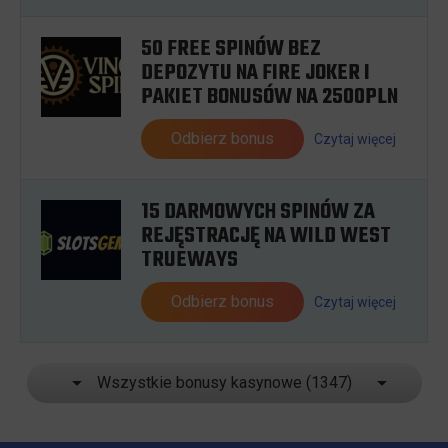
50 FREE SPINÓW BEZ
DEPOZYTU NA FIRE JOKER I
PAKIET BONUSÓW NA 2500PLN
Odbierz bonus
Czytaj więcej
15 DARMOWYCH SPINÓW ZA
REJĘSTRACJĘ NA WILD WEST
TRUEWAYS
Odbierz bonus
Czytaj więcej
Wszystkie bonusy kasynowe
(1347)