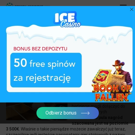
BONUSY-KASYNOWE
.COM
DARMOWE SPINY
BONUS POWITALNY
DARMOWY BONUS
BONUSY KASYNOWE
BETCHAN BONUS
3500€ W TURNIEJU RULETKA VS.
BLACKJACK W BETCHAN
Wyścig Ruletka kontra
Blackjack
to wyjątkowe i
odnawialne
zawody kasyna
Betchan
. Za sprawą promocji
będziecie mogli dołączyć do
zmagań w których
Odbierz bonus
każdorazowa
pula nagród
szacowana jest na poziomie
3 500€
. Właśnie o takie pieniądze możecie zawalczyć już teraz,
szczególnie jeśli jesteście pasjonatami gier stołowych z nazwy