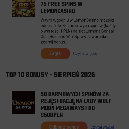
75 FREE SPINS W
LEMONCASINO
W tym tygodniu w LemonCasino możesz
odebrać do 75 darmowych spinów (każdy
o wartości 1 PLN) na slot Lemons Bonsai
Gold Hold and Win! Sprawdź warunki i
zgarnij bonus.
Zagraj
Czytaj więcej
TOP 10 BONUSY - SIERPIEŃ 2026
50 DARMOWYCH SPINÓW ZA
REJĘSTRACJĘ NA LADY WOLF
MOON MEGAWAYS I DO
9500PLN
Odbierz bonus
Czytaj więcej