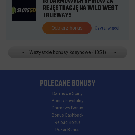
15 DARMOWYCH SPINÓW ZA
REJĘSTRACJĘ NA WILD WEST
TRUEWAYS
Odbierz bonus
Czytaj więcej
Wszystkie bonusy kasynowe
(1351)
POLECANE BONUSY
Darmowe Spiny
Bonus Powitalny
Darmowy Bonus
Bonus Cashback
Reload Bonus
Poker Bonus