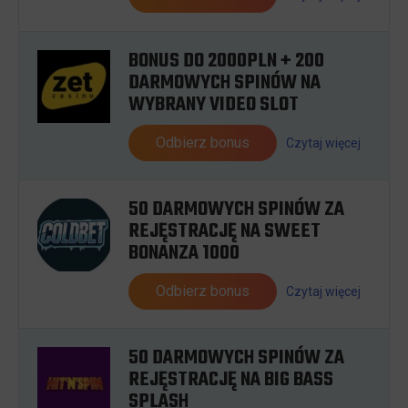
BONUS DO 2000PLN + 200
DARMOWYCH SPINÓW NA
WYBRANY VIDEO SLOT
Odbierz bonus
Czytaj więcej
50 DARMOWYCH SPINÓW ZA
REJĘSTRACJĘ NA SWEET
BONANZA 1000
Odbierz bonus
Czytaj więcej
50 DARMOWYCH SPINÓW ZA
REJĘSTRACJĘ NA BIG BASS
SPLASH