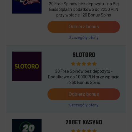
20 Free Spinów bez depozytu - na Big
Bass Splash Dodatkowo do 2250 PLN
przy wpłacie i 20 Bonus Spins
Odbierz bonus
Szczegóły oferty
SLOTORO
30 Free Spinów bez depozytu -
Dodatkowo do 10000PLN przy wpłacie
i 250 Bonus Spins
Odbierz bonus
Szczegóły oferty
20BET KASYNO