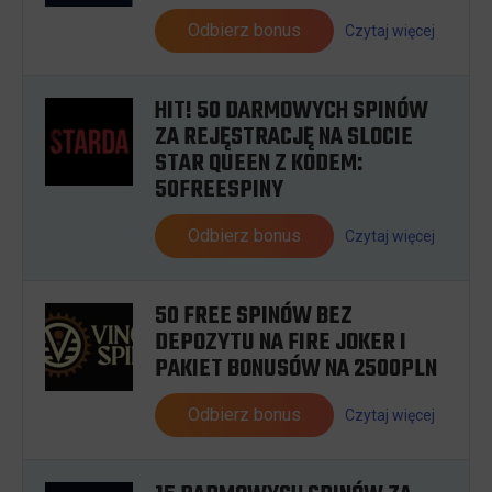
Odbierz bonus
Czytaj więcej
HIT! 50 DARMOWYCH SPINÓW
ZA REJĘSTRACJĘ NA SLOCIE
STAR QUEEN Z KODEM:
50FREESPINY
Odbierz bonus
Czytaj więcej
50 FREE SPINÓW BEZ
DEPOZYTU NA FIRE JOKER I
PAKIET BONUSÓW NA 2500PLN
Odbierz bonus
Czytaj więcej