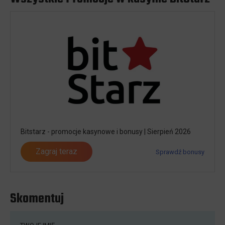
Bitstarz - promocje kasynowe i bonusy | Sierpień 2026
Zagraj teraz
Sprawdź bonusy
Skomentuj