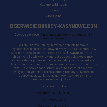
Kasyno Wild Robin
Jokery
Vinci Spins
O SERWISIE BONUSY-KASYNOWE.COM
Dowiedz się więcej
O nas i naszym serwisie z bonusami w
kasynach online
WAŻNE: Serwis Bonusy-Kasynowe.com nie namawia
użytkowników do gier hazardowych. Wszystkie opinie zawarte w
Serwisie należą do jego autorów i są subiektywnymi odczuciami
ich samych. Serwis skierowany jest do osób polskojęzycznych,
które przebywają w krajach, które zezwalają na gry hazardowe.
Każda zainteresowana osoba ma obowiązek zweryfikowania tego
faktu. Jeśli odwiedzasz Serwis, a jest to zabronione w danej
jurysdykcji, natychmiast opuść tę stronę. Bonusy-Kasynowe.com
nie odpowiadają za działania użytkowników, którzy mimo
restrykcji wykorzystują Serwis.
Graj odpowiedzialnie:
AnonimowiHazardzisci.org
GambleAware.org
Odpowiedzialny hazard