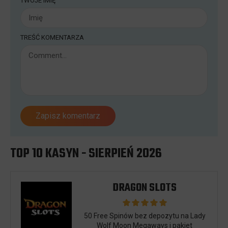
TWOJE IMIĘ
TREŚĆ KOMENTARZA
Zapisz komentarz
TOP 10 KASYN - SIERPIEŃ 2026
DRAGON SLOTS
50 Free Spinów bez depozytu na Lady
Wolf Moon Megaways i pakiet