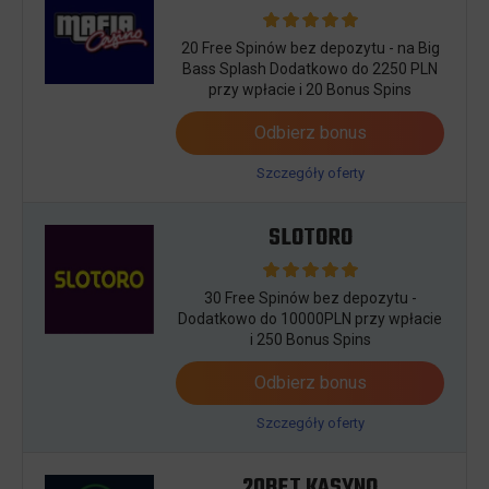
20 Free Spinów bez depozytu - na Big
Bass Splash Dodatkowo do 2250 PLN
przy wpłacie i 20 Bonus Spins
Odbierz bonus
Szczegóły oferty
SLOTORO
30 Free Spinów bez depozytu -
Dodatkowo do 10000PLN przy wpłacie
i 250 Bonus Spins
Odbierz bonus
Szczegóły oferty
20BET KASYNO