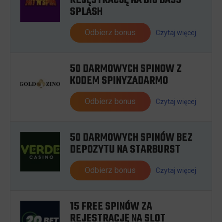
REJĘSTRACJĘ NA BIG BASS
SPLASH
Odbierz bonus
Czytaj więcej
50 DARMOWYCH SPINOW Z
KODEM SPINYZADARMO
Odbierz bonus
Czytaj więcej
50 DARMOWYCH SPINÓW BEZ
DEPOZYTU NA STARBURST
Odbierz bonus
Czytaj więcej
15 FREE SPINÓW ZA
REJESTRACJĘ NA SLOT