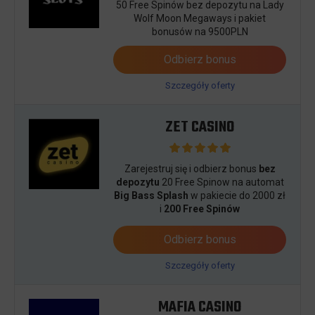
50 Free Spinów bez depozytu na Lady
Wolf Moon Megaways i pakiet
bonusów na 9500PLN
Odbierz bonus
Szczegóły oferty
ZET CASINO
Zarejestruj się i odbierz bonus
bez
depozytu
20 Free Spinow na automat
Big Bass Splash
w pakiecie do 2000 zł
i
200 Free Spinów
Odbierz bonus
Szczegóły oferty
MAFIA CASINO