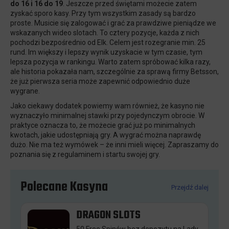
do 16 i 16 do 19
. Jeszcze przed świętami możecie zatem
zyskać sporo kasy. Przy tym wszystkim zasady są bardzo
proste. Musicie się zalogować i grać za prawdziwe pieniądze we
wskazanych wideo slotach. To cztery pozycje, każda z nich
pochodzi bezpośrednio od Elk. Celem jest rozegranie min. 25
rund. Im większy i lepszy wynik uzyskacie w tym czasie, tym
lepsza pozycja w rankingu. Warto zatem spróbować kilka razy,
ale historia pokazała nam, szczególnie za sprawą firmy Betsson,
że już pierwsza seria może zapewnić odpowiednio duże
wygrane.
Jako ciekawy dodatek powiemy wam również, że kasyno nie
wyznaczyło minimalnej stawki przy pojedynczym obrocie. W
praktyce oznacza to, że możecie grać już po minimalnych
kwotach, jakie udostępniają gry. A wygrać można naprawdę
dużo. Nie ma też wymówek – że inni mieli więcej. Zapraszamy do
poznania się z regulaminem i startu swojej gry.
Polecane Kasyna
Przejdź dalej
DRAGON SLOTS