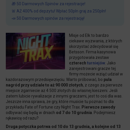
🎁 50 Darmowych Spinów za rejestracje!
🚨 AŻ 400% od depzytu! Wpłać 50pln graj za 250pln!
📣 50 Darmowych spinów za rejestrację!
Misje od Elk to bardzo
ciekawe wyzwania, z których
skorzystać zdecydował się
Betsson. Firma kasynowa
przygotowała zestaw
czterech
turniejów
. Jako
zarejestrowani gracze tej
firmy możecie wziąć udział w
każdorazowym przedsięwzięciu. Warto próbować, bo
pula
nagród przy udziale to aż 90 000 złotych
, z czego za pierwsze
miejsce zgarniecie aż 4 500 złotych do własnej kieszeni. Jeśli
zatem lubicie rywalizacje z innymi graczami, jest to coś dla was.
Jeszcze inna sprawa, że gry, które musicie tu poznać to dla
przykładu Fate of Fortune czy Night Trax.
Pierwsze zawody
odbywać się będą w dniach
od 7 do 10 grudnia
. Podejmiesz
rękawicę od razu?
Druga potyczka potrwa od 10 do 13 grudnia, a kolejne od 13