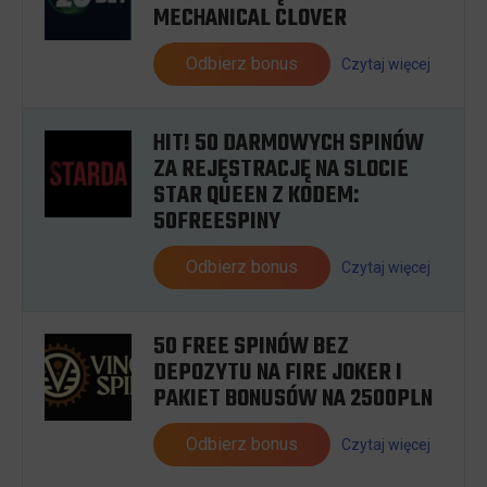
MECHANICAL CLOVER
Odbierz bonus
Czytaj więcej
HIT! 50 DARMOWYCH SPINÓW
ZA REJĘSTRACJĘ NA SLOCIE
STAR QUEEN Z KODEM:
50FREESPINY
Odbierz bonus
Czytaj więcej
50 FREE SPINÓW BEZ
DEPOZYTU NA FIRE JOKER I
PAKIET BONUSÓW NA 2500PLN
Odbierz bonus
Czytaj więcej