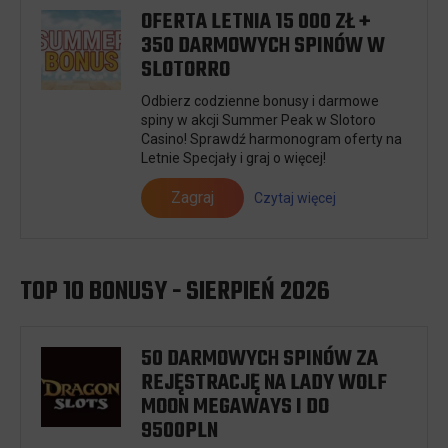
OFERTA LETNIA 15 000 ZŁ +
350 DARMOWYCH SPINÓW W
SLOTORRO
Odbierz codzienne bonusy i darmowe
spiny w akcji Summer Peak w Slotoro
Casino! Sprawdź harmonogram oferty na
Letnie Specjały i graj o więcej!
Zagraj
Czytaj więcej
TOP 10 BONUSY - SIERPIEŃ 2026
50 DARMOWYCH SPINÓW ZA
REJĘSTRACJĘ NA LADY WOLF
MOON MEGAWAYS I DO
9500PLN