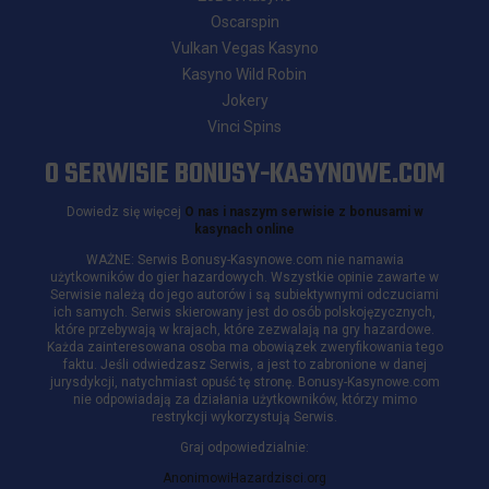
Oscarspin
Vulkan Vegas Kasyno
Kasyno Wild Robin
Jokery
Vinci Spins
O SERWISIE BONUSY-KASYNOWE.COM
Dowiedz się więcej
O nas i naszym serwisie z bonusami w
kasynach online
WAŻNE: Serwis Bonusy-Kasynowe.com nie namawia
użytkowników do gier hazardowych. Wszystkie opinie zawarte w
Serwisie należą do jego autorów i są subiektywnymi odczuciami
ich samych. Serwis skierowany jest do osób polskojęzycznych,
które przebywają w krajach, które zezwalają na gry hazardowe.
Każda zainteresowana osoba ma obowiązek zweryfikowania tego
faktu. Jeśli odwiedzasz Serwis, a jest to zabronione w danej
jurysdykcji, natychmiast opuść tę stronę. Bonusy-Kasynowe.com
nie odpowiadają za działania użytkowników, którzy mimo
restrykcji wykorzystują Serwis.
Graj odpowiedzialnie:
AnonimowiHazardzisci.org