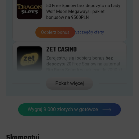
50 Free Spinów bez depozytu na Lady
Wolf Moon Megaways i pakiet
bonusów na 9500PLN
Odbierz bonus
Szczegóły oferty
ZET CASINO
Zarejestruj się i odbierz bonus
bez
depozytu
20 Free Spinow na automat
Big Bass Splash
w pakiecie do 2000 zł
i
200 Free Spinów
Pokaż więcej
Odbierz bonus
Szczegóły oferty
MAFIA CASINO
Wygraj 9 000 złotych w gotówce
20 Free Spinów bez depozytu - na Big
Bass Splash Dodatkowo do 2250 PLN
przy wpłacie i 20 Bonus Spins
Skomentuj