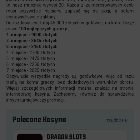
to nasz mnożnik wynosi 20. Każda z zainteresowanych osób
musi oczywiście najpierw zapisać się do akcji, a potem
obstawiać swoje zakłady.
Do rozdania jest tutaj 45 000 złotych w gotówce, na które liczyć
może
100 najlepszych graczy
:
1. miejsce - 9000 złotych
2. miejsce - 3645 złotych
3. miejsce - 3150 złotych
4. miejsce - 2700 złotych
5. miejsce - 2475 złotych
6. miejsce - 2250 złotych
7. miejsce - 2025 złotych
Oczywiście wszystkie nagrody są gotówkowe, więc od razu
trafią na konta graczy, bez dodatkowych warunków obrotu.
Więcej szczegółowych informacji można znaleźć na stronie
internetowej kasyna. Zachęcamy również do sprawdzenia
innych turniejów czy promocji.
Polecane Kasyna
Przejdź dalej
DRAGON SLOTS