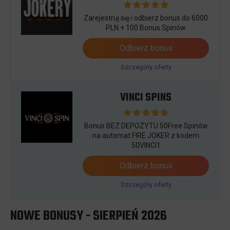
Zarejestruj się i odbierz bonus do 6000
PLN + 100 Bonus Spinów
Odbierz bonus
Szczegóły oferty
VINCI SPINS
Bonus BEZ DEPOZYTU 50Free Spinów
na automat FIRE JOKER z kodem
50VINCI1
Odbierz bonus
Szczegóły oferty
NOWE BONUSY - SIERPIEŃ 2026