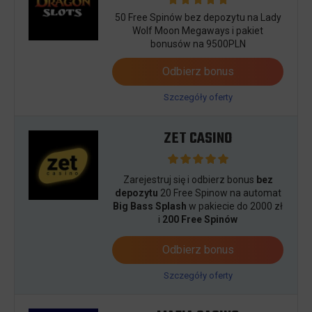
50 Free Spinów bez depozytu na Lady
Wolf Moon Megaways i pakiet
bonusów na 9500PLN
Odbierz bonus
Szczegóły oferty
ZET CASINO
Zarejestruj się i odbierz bonus
bez
depozytu
20 Free Spinow na automat
Big Bass Splash
w pakiecie do 2000 zł
i
200 Free Spinów
Odbierz bonus
Szczegóły oferty