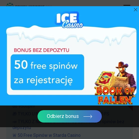
BONUSY-KASYNOWE
.COM
DARMOWE SPINY
BONUS POWITALNY
DARMOWY BONUS
BONUSY KASYNOWE
BETSSON BONUS
WYGRAJ 9 000ZŁ W TURNIEJU BOOK
OF FALLEN W BETSSON
FREE SPINY
Zapraszamy po free spiny:
🎁 50 Darmowych Spinów za rejestracje! I bonus powitalny
do 9500pln!
🎁 TYLKO U NAS! 150% aż do 800EUR oraz 200 FS
Odbierz bonus
📣 TYLKO Z NASZEJ STRONY! 50 darmowych spinów bez
depozytu
🚨 50 Free Spinów w Starda Casino