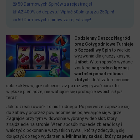
🎁 50 Darmowych Spinów za rejestracje!
🚨 AŻ 400% od depzytu! Wpłać 50pln graj za 250pln!
📣 50 Darmowych spinów za rejestrację!
Codzienny Deszcz Nagród
oraz Cotygodniowe Turnieje
o Szczęśliwy Spin
to wielkie
wyzwania dla graczy kasyna
Unibet
. W ten sposób wydane
zostaną
nagrody o łącznej
wartości ponad miliona
złotych
. Jeśli zatem cenicie
sobie aktywną grę i chcecie raz po raz wygrywać coraz to
większe pieniądze, nie wahajcie się i próbujcie swoich sił już
teraz.
Jak to zrealizować? To nic trudnego. Po pierwsze zapiszcie się
do zabawy poprzez powiadomienie pojawiające się w grze.
Zagrajcie przy tym w dowolnie wybrany wideo slot, który
znajdziecie na stronie. W ten sposób możecie zbierać losy i
walczyć o pokonanie wszystkich rywali, którzy zdecydują się
dołączyć do tego wydarzenia.
Minimalny zakład, który zapewni