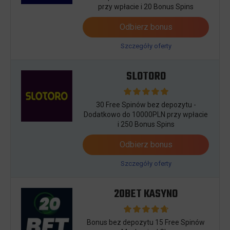
przy wpłacie i 20 Bonus Spins
Odbierz bonus
Szczegóły oferty
SLOTORO
30 Free Spinów bez depozytu -
Dodatkowo do 10000PLN przy wpłacie
i 250 Bonus Spins
Odbierz bonus
Szczegóły oferty
20BET KASYNO
Bonus bez depozytu 15 Free Spinów