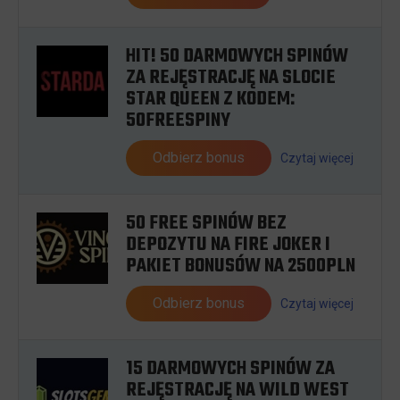
HIT! 50 DARMOWYCH SPINÓW
ZA REJĘSTRACJĘ NA SLOCIE
STAR QUEEN Z KODEM:
50FREESPINY
Odbierz bonus
Czytaj więcej
50 FREE SPINÓW BEZ
DEPOZYTU NA FIRE JOKER I
PAKIET BONUSÓW NA 2500PLN
Odbierz bonus
Czytaj więcej
15 DARMOWYCH SPINÓW ZA
REJĘSTRACJĘ NA WILD WEST