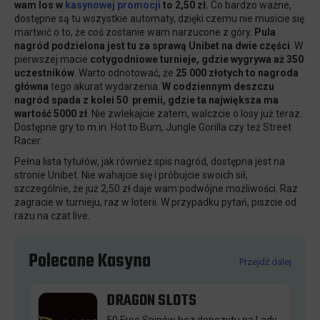
wam los w
kasynowej promocji
to 2,50 zł.
Co bardzo ważne,
dostępne są tu wszystkie automaty, dzięki czemu nie musicie się
martwić o to, że coś zostanie wam narzucone z góry.
Pula
nagród podzielona jest tu za sprawą Unibet na dwie części
. W
pierwszej macie
cotygodniowe turnieje, gdzie wygrywa aż 350
uczestników
. Warto odnotować, że
25 000 złotych to nagroda
główna
tego akurat wydarzenia.
W codziennym deszczu
nagród spada z kolei 50 premii, gdzie ta największa ma
wartość 5000 zł
. Nie zwlekajcie zatem, walczcie o losy już teraz.
Dostępne gry to m.in. Hot to Burn, Jungle Gorilla czy też Street
Racer.
Pełna lista tytułów, jak również spis nagród, dostępna jest na
stronie Unibet. Nie wahajcie się i próbujcie swoich sił,
szczególnie, że już 2,50 zł daje wam podwójne możliwości. Raz
zagracie w turnieju, raz w loterii. W przypadku pytań, piszcie od
razu na czat live.
Polecane Kasyna
Przejdź dalej
DRAGON SLOTS