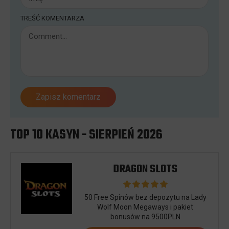
TREŚĆ KOMENTARZA
Zapisz komentarz
TOP 10 KASYN - SIERPIEŃ 2026
DRAGON SLOTS
50 Free Spinów bez depozytu na Lady
Wolf Moon Megaways i pakiet
bonusów na 9500PLN