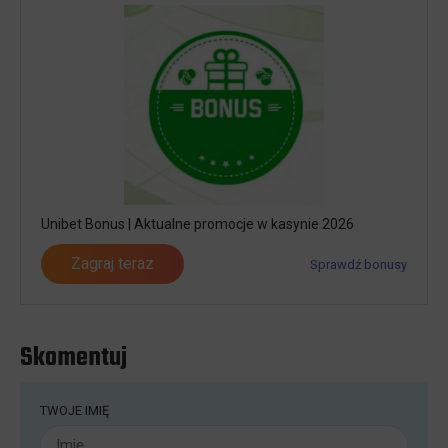
SLOTORO
30 Free Spinów bez depozytu -
Dodatkowo do 10000PLN przy wpłacie
i 250 Bonus Spins
Odbierz bonus
Szczegóły oferty
20BET KASYNO
Unibet Bonus | Aktualne promocje w kasynie 2026
Bonus bez depozytu 15 Free Spinów
Zagraj teraz
Sprawdź bonusy
na Mechanical Clover
Odbierz bonus
Szczegóły oferty
Skomentuj
TWOJE IMIĘ